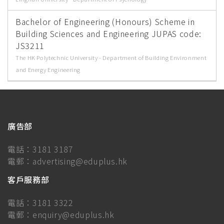
Bachelor of Engineering (Honours) Scheme in
Building Sciences and Engineering JUPAS code:
JS3211
The HK Polytechnic University - Department of Building Environment
and Energy Engineering
廣告部
電話：
3181 3187
電郵：
advertising@eduplus.hk
客戶服務部
電話：
3181 3322
電郵：
enquiry@eduplus.hk