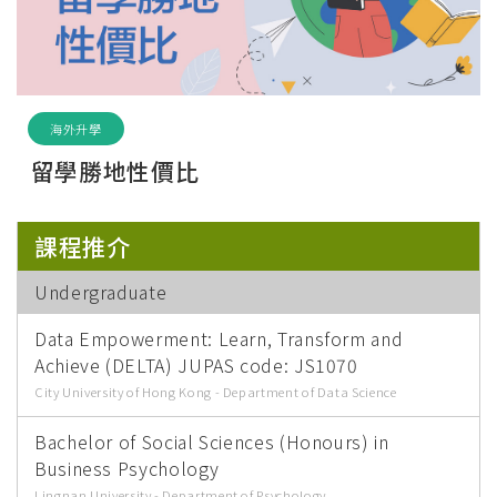
海外升學
留學勝地性價比
課程推介
Undergraduate
Data Empowerment: Learn, Transform and
Achieve (DELTA) JUPAS code: JS1070
City University of Hong Kong - Department of Data Science
Bachelor of Social Sciences (Honours) in
Business Psychology
Lingnan University - Department of Psychology