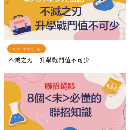
中六升學多元出路
不滅之刃 升學戰鬥值不可少