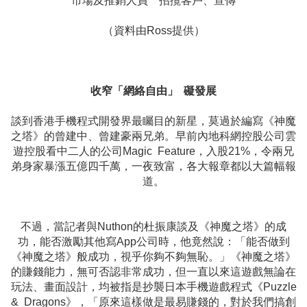
市場及推銷人員 招攬客戶、宣傳
（資料由Ross提供）
收窄「網絡自由」 礙發展
談到香港手機程式開發界最矚目的新星，莫過於編寫《神魔
之塔》的曾建中、曾建豪兩兄弟。早前內地科網控股公司雲
遊控股看中二人的公司Magic Feature，入股21%，令兩兄
弟身家暴漲五億四千萬，一夜致富，各大報章都以大篇幅報
道。
不過，當記者與Nuthon的杜振康談及《神魔之塔》的成
功，能否激勵其他寫App公司時，他竟然說：「能否做到
《神魔之塔》般成功，視乎你夠不夠無恥。」《神魔之塔》
的賺錢能力，無可否認非常成功，但一直以來這遊戲無論在
玩法、畫面設計，均被指是抄襲日本手機遊戲程式《Puzzle
& Dragons》，「原來這樣做是最易賺錢的，對於我們搞創