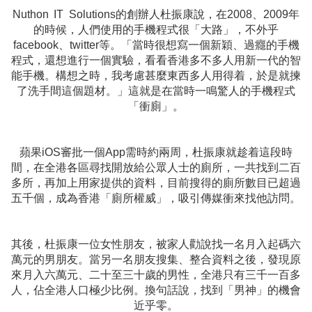
Nuthon IT Solutions的創辦人杜振康說，在2008、2009年
的時候，人們使用的手機程式很「大路」，不外乎
facebook、twitter等。「當時很想寫一個新穎、過癮的手機
程式，還想進行一個實驗，看看香港多不多人用新一代的智
能手機。構想之時，我考慮甚麼東西多人用得着，於是就揀
了洗手間這個題材。」這就是在當時一鳴驚人的手機程式
「衝廁」。
蘋果iOS審批一個App需時約兩周，杜振康就趁着這段時
間，在全港各區尋找開放給公眾人士的廁所，一共找到二百
多所，再加上用家提供的資料，目前搜得的廁所數目已超過
五千個，成為香港「廁所權威」，吸引傳媒衝來找他訪問。
其後，杜振康一位女性朋友，被家人勸說找一名月入起碼六
萬元的男朋友。當另一名朋友搜集、整合資料之後，發現原
來月入六萬元、二十至三十歲的男性，全港只有三千一百多
人，佔全港人口極少比例。換句話說，找到「男神」的機會
近乎零。