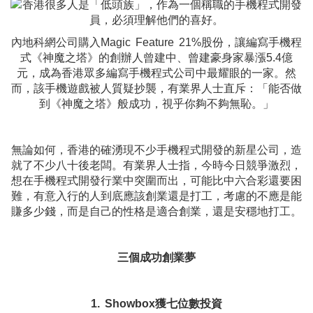
內地科網公司購入Magic Feature 21%股份，讓編寫手機程
式《神魔之塔》的創辦人曾建中、曾建豪身家暴漲5.4億
元，成為香港眾多編寫手機程式公司中最耀眼的一家。然
而，該手機遊戲被人質疑抄襲，有業界人士直斥：「能否做
到《神魔之塔》般成功，視乎你夠不夠無恥。」
無論如何，香港的確湧現不少手機程式開發的新星公司，造
就了不少八十後老闆。有業界人士指，今時今日競爭激烈，
想在手機程式開發行業中突圍而出，可能比中六合彩還要困
難，有意入行的人到底應該創業還是打工，考慮的不應是能
賺多少錢，而是自己的性格是適合創業，還是安穩地打工。
三個成功創業夢
1. Showbox獲七位數投資