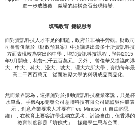
進一步成熟後，職場的結構會否出現轉變。
填鴨教育 扼殺思考
面對資訊科技人才不足的問題，政府並非袖手旁觀。財政司
司長曾俊華於《財政預算案》中提議選出最多十所資訊科技
方面表現較為突出的中學，增加資訊科技課程，預期2015
年9月開班，花費七千五百萬元。另外， 曾俊華又提議向港
大、中大、科大、浸大、城大、理大六所大學，資助每年最
高二千四百萬元，從而鼓勵大學的科研成品商品化。
然而業界認為，這措施對於推動資訊科技產業來說，只是杯
水車薪。手機App開發公司意聯科技有限公司總監吳仲麒表
示，創意產業要求人才要有Free Mindse（t 自由的思
維），在教育上要容許學生獨立思考、討論自由，但香港的
教育制度卻是「填鴨式」，扼殺學生思考空間。