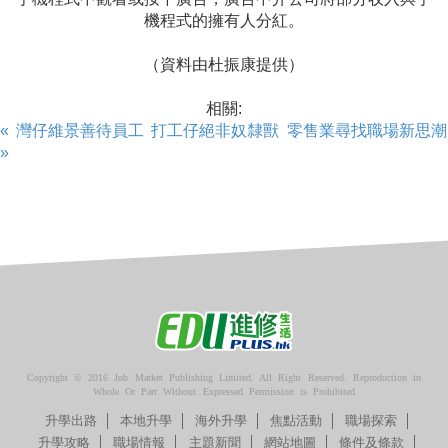
機程式的擁有人分紅。
（資料由杜振康提供）
相關:
« 灣仔維景善待員工 打工仔絕非奴隸獸
零售業尋找職場新思潮
»
Copyright © 2016 Job Market Publishing Limited. All Right Reserved. Reproduction in
Whole Or Part Without Expressed Permission is Prohibited
升學出路
本地升學
海外升學
焦點活動
職場探索
升學攻略
職場情報
主題新聞
網站地圖
條件及條款