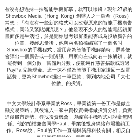
有沒有想過抹一抹智能手機屏幕，就可以賺錢？現年27歲的
Showbox Media（Hong Kong) 創辦人之一羅希（Ross）
常想：「有沒有一些新的格式可以改變原來的智能手機廣告
模式，同時又緊貼潮流呢？」他發現不少人的智能電話鎖屏
畫面多是生活照，於是開始思考鎖屏畫能否成為投放廣告的
位置。幾經思量後，他與兩名拍檔編寫了一個名叫
Showbox的手機程式，當用家為智能手機解鎖時，屏幕便
會彈出一個廣告或一則資訊，用家向左或向右一抹解鎖，就
能得到一個分數，當儲夠分數，便能用作慈善捐款或透過
PayPal兌換現金。這一抹不僅為智能手機用家賺回一點電
話費，更為Showbox掘出一筆巨款，得到內地公司「大七
位數」的投資。
中文大學統計學系畢業的Ross，畢業後第一份工作是做金
融交易策略，其後進入一家中資投資機構做投資分析，負責
追蹤股市走勢、尋找投資機會，與編寫手機程式可說毫無關
係。他的拍檔兼舊同學Paul，畢業後投身網絡市場推銷工
作。Ross說，Paul的工作一直都與資訊科技有關，相反自