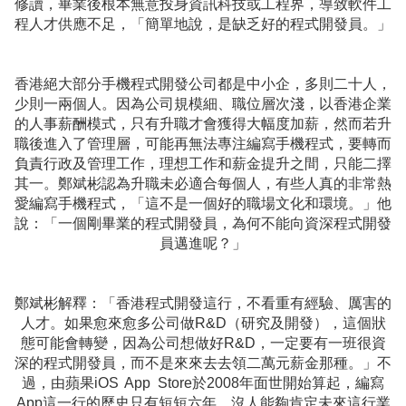
修讀，畢業後根本無意投身資訊科技或工程界，導致軟件工
程人才供應不足，「簡單地說，是缺乏好的程式開發員。」
香港絕大部分手機程式開發公司都是中小企，多則二十人，
少則一兩個人。因為公司規模細、職位層次淺，以香港企業
的人事薪酬模式，只有升職才會獲得大幅度加薪，然而若升
職後進入了管理層，可能再無法專注編寫手機程式，要轉而
負責行政及管理工作，理想工作和薪金提升之間，只能二擇
其一。鄭斌彬認為升職未必適合每個人，有些人真的非常熱
愛編寫手機程式，「這不是一個好的職場文化和環境。」他
說：「一個剛畢業的程式開發員，為何不能向資深程式開發
員邁進呢？」
鄭斌彬解釋：「香港程式開發這行，不看重有經驗、厲害的
人才。如果愈來愈多公司做R&D（研究及開發），這個狀
態可能會轉變，因為公司想做好R&D，一定要有一班很資
深的程式開發員，而不是來來去去領二萬元薪金那種。」不
過，由蘋果iOS App Store於2008年面世開始算起，編寫
App這一行的歷史只有短短六年，沒人能夠肯定未來這行業