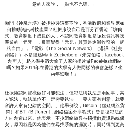
意的人來說，一點也不光榮。」
撇開《神魔之塔》被指抄襲這事不說，香港政府和業界應如
何推動資訊科技產業？杜振康說自己是百分百香港「填鴨
式」教育制度下成長的人，不認同教育制度是扼殺資訊科技
產業的「元兇」，反而覺得「元兇」其實是逐漸收窄的「網
絡自由」，「電影《The Social Network》（港譯《社交
網絡》）不是描述Mark Zuckerberg（朱克伯格，facebook
創辦人）爬入學生宿舍偷了人家的相片做FaceMash網站
嗎？如果2014年在香港的大學有人做同樣的事會怎樣？坐
兩年監啦！」
杜振康認同那樣做好可能犯法，但犯法與執法是兩回事，某
人犯法，執法單位不一定需要執法，「要人家有創意，就要
容許人家有犯錯的空間。」他舉例說，Bitcoin（虛疑網絡貨
幣）和BT（BitTorrent，網絡檔案分享程式）皆是循犯法的
方向創造出來。他表示，不少網絡駭客被招攬做資訊系統保
安，原因就是因為他們在尋找系統的漏洞時，同時得到更高