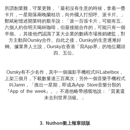
所謂創業難，守業更難，「最初沒有生意的時候，拿着一疊
卡片，一星期落兩晚蘭桂坊，向外國人打招呼、派卡片。」
鄭斌彬憶述開業時的艱辛說：「派一百張卡片，可能有五、
六個人約你明天喝杯咖啡，但最後能合作的，可能只有一個
半個。」其後他們認識了某大企業的數碼市場推銷總監，對
方主動與Oursky合作。自此之後，Oursky的生意逐漸好
轉。據業界人士說，Oursky在香港「寫App界」的地位屬頭
四、五位。
Oursky有不少名作，其中一個攝影手機程式叫Labelbox，
上架三個月，下載數量達三百萬次；另外一個音樂手機程式
叫Jamn，「推出一星期，即成為App Store音樂分類的
『App of the week』。」不過他略帶感慨地說：「質素還
未去到世界頂級。」
3. Nuthon衝上報章頭版