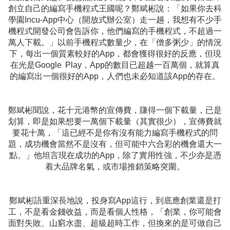
創立自己的編寫手機程式王國呢？鄭斌彬說：「如果你去科
學園Incu-App中心（開放式辦公室）走一趟，我想有不少手
機程式開發公司會告訴你，他們編寫的手機程式，不超過一
萬人下載。」以前手機程式數量少，在「僧多粥少」的情況
下，每出一個質素較好的App，都會獲得很好的反應，但現
在光是Google Play，App的數目已超越一百萬個，就算真
的編寫出一個很好的App，人們也未必知道該App的存在。
鄭斌彬聞說，花十元港幣的宣傳費，賺得一個下載量，已是
划算，即是如果想要一萬個下載量（其實很少），宣傳費就
要花十萬，「這已經不是你有沒有能力編寫手機程式的問
題，成功機會當然不是沒有，但可能中六合彩的機會還大一
點。」他坦言現在成功的App，除了實用性強，不少亦是憑
着大品牌名氣，或市場推銷策略突圍。
鄭斌彬語重深長地說，投身寫App這行，到底應創業還是打
工，不是看金錢收益，而是看個人性格，「創業，你可能會
面對失敗、山窮水盡、超級超時工作，但換來的是可做自己