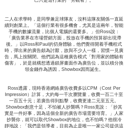
己只是這行業的「旁觀者」。
二人在求學時，是同學兼足球隊友，沒料這隊友關係一直延
續到創業上。「這個行業有很多機會，尤其是這兩年，智能
手機的數據流量，比個人電腦的還要多。」但Ross說：
「廣告業界在市場營銷方面，投放在手機的預算卻出現滯
後。」以Ross和Paul的切身體驗，他們覺得開着手機程式
時，彈出來的廣告頗為討厭，故與不少人一樣，習慣一見廣
告，馬上按關閉。他們認為這種廣告模式「對用家的體驗有
傷害」，於是就構想透過鎖屏畫面作為廣告位，並以積分換
領金錢作為誘因，Showbox因而誕生。
Ross透露，現時香港網絡廣告收費多以CPM（Cost Per
Impression）計算，大約每一千次瀏覽量，收費一百二十至
一百五十元；若廣告得到點擊，收費更達二元至五元。
Showbox創意十足，不怕被人抄襲嗎？Ross竟說：「抄其
實是一件好事，因為這個全新的廣告市場需要培育。」人家
抄襲你，就可以取代Showbox的地位，也不怕嗎？他很冷
靜地說：「我們是領導者，目前為止是唯一一家公司提供這