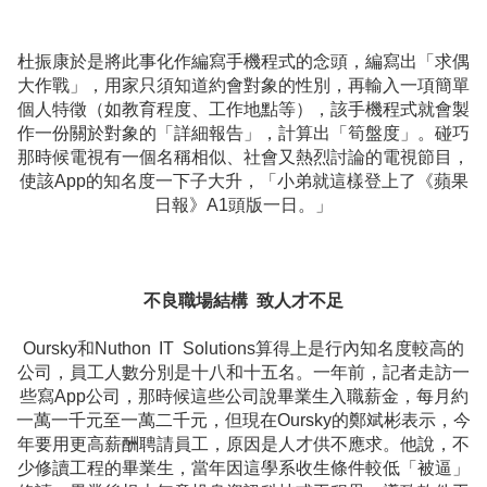
杜振康於是將此事化作編寫手機程式的念頭，編寫出「求偶
大作戰」，用家只須知道約會對象的性別，再輸入一項簡單
個人特徵（如教育程度、工作地點等），該手機程式就會製
作一份關於對象的「詳細報告」，計算出「筍盤度」。碰巧
那時候電視有一個名稱相似、社會又熱烈討論的電視節目，
使該App的知名度一下子大升，「小弟就這樣登上了《蘋果
日報》A1頭版一日。」
不良職場結構 致人才不足
Oursky和Nuthon IT Solutions算得上是行內知名度較高的
公司，員工人數分別是十八和十五名。一年前，記者走訪一
些寫App公司，那時候這些公司說畢業生入職薪金，每月約
一萬一千元至一萬二千元，但現在Oursky的鄭斌彬表示，今
年要用更高薪酬聘請員工，原因是人才供不應求。他說，不
少修讀工程的畢業生，當年因這學系收生條件較低「被逼」