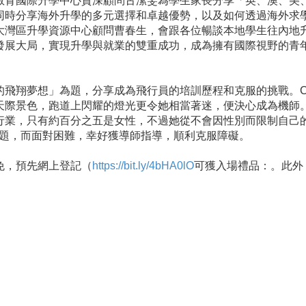
教育國際升學中心資深顧問古潔雯為學生家長分享「英、澳、美
同時分享海外升學的多元選擇和卓越優勢，以及如何透過海外求
大灣區升學資源中心顧問曹春生，會跟各位暢談本地學生往內地
發展大局，實現升學與就業的雙重成功，成為擁有國際視野的青
「我的飛翔夢想」為題，分享成為飛行員的培訓歷程和克服的挑戰。Ch
天際景色，跑道上閃耀的燈光更令她相當著迷，便決心成為機師
行業，只有約百分之五是女性，不過她從不會因性別而限制自己
問題，而面對困難，幸好獲導師指導，順利克服障礙。
免，預先網上登記（
https://bit.ly/4bHA0lO
可獲入場禮品：。此外