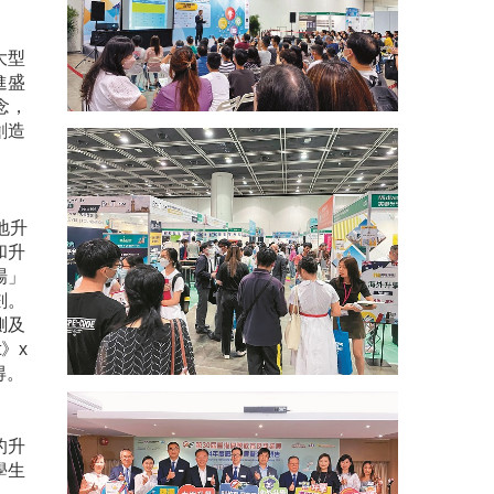
大型
進盛
念，
創造
地升
和升
場」
劃。
測及
》x
得。
的升
學生