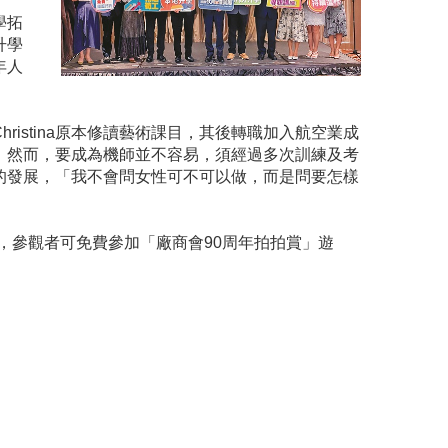
、
學拓
升學
年人
ristina原本修讀藝術課目，其後轉職加入航空業成
。然而，要成為機師並不容易，須經過多次訓練及考
的發展，「我不會問女性可不可以做，而是問要怎樣
，參觀者可免費參加「廠商會90周年拍拍賞」遊