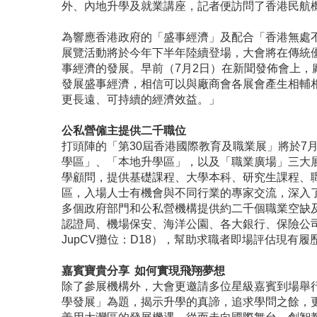
外、內地升學及就業講座，記者便訪問了香港民航
為響應香港政府的「盛事經濟」及配合「香港無處
展覽活動將於今年下半年陸續登場，大會將在傳統
事經濟的發展。早前（7月2日）在新聞發佈會上
發展盛事經濟，相信可以與廠商會各展會產生相輔
更長遠、可持續的經濟效益。」
公私營僱主提供二千職位
打頭陣的「第30屆香港國際教育及職業展」將於7
學區」、「本地升學區」，以及「職業廣場」三大
學顧問，提供基礎課程、大學本科、研究生課程、
區，入場人士有機會與不同行業的專家交流，深入
多個政府部門和公私營機構提供約二千個職業空缺
認證局、機場保安、海洋公園、各大銀行、保險公司及
JupCV攤位：D18），幫助求職者即場評估現
嘉賓寶貴分享 如何實現飛翔夢想
除了參展機構外，大會更邀請多位星級嘉賓到場舉
學發展」為題，揭示升學的真諦，追求學問之餘，