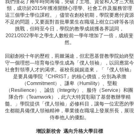
我們僅花了兩年時間籌備，突破了土地、資金和人才三大瓶
頸，成功於2015年獲准開辦心理學、社會工作及服務管理
這三個學士學位課程。」儘管在創校初期，學院要應付資源
不足的問題，又要面對首批畢業生在職場上樹立口碑等各項
挑戰，但時至今日，學院的教學成就獲各界認同，
2021/2022學年之學生人數較前一學年增加了一倍，成績斐
然。
回顧創校十年的歷程，荊棘滿途，但宏恩基督教學院始終堅
守一個理想—培育每位學生成為「僕人領袖」，以回應當今
社會對領導人才的渴求。崔校長娓娓道來，「『僕人領袖』
是要具備學院『CHRIST』的核心價值，分別為承擔
（Commitment）、謙卑（Humility）、堅毅
（Resilience）、誠信（Integrity）、服侍（Service）和團
隊合作（Teamwork），此六大特質彰顯了基督教辦學精
髓。」學院提供「僕人領袖」必修科目，讓每一位宏恩的學
生都能具備僕人領袖精神，畢業後在職場上發展所長，展現
侍奉他人的優點。
增設新校舍 邁向升格大學目標