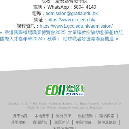
院校：宏恩基督教學院
電話 / WhatsApp：5804 4140
電郵：
admission@gratia.edu.hk
網址：
https://www.gcc.edu.hk/
課程資訊：
https://www1.gcc.edu.hk/admission/
« 香港國際機場職業博覽會2025 大量職位空缺助您夢想啟航
國際人才嘉年華2024﹙秋季﹚ 助求職者發掘職場新機遇 »
Copyright © 2016 Job Market Publishing Limited. All Right Reserved. Reproduction in
Whole Or Part Without Expressed Permission is Prohibited
升學出路
本地升學
海外升學
焦點活動
職場探索
升學攻略
職場情報
主題新聞
網站地圖
條件及條款
私隱政策聲明