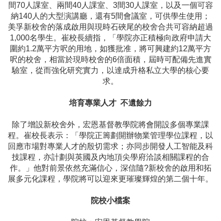
間70人課室、兩間40人課室、3間30人課室，以及一個可容
納140人的大型演講廳，還有5間會議室，可供學生使用；
美孚新校舍的落成啟用與現時石硤尾的校舍合共可容納超過
1,000名學生。崔校長續指，「學院亦正積極向政府申請大
圍約1.2萬平方呎的用地，如獲批准，將可興建約12萬平方
呎的校舍，相當於現時校舍的6倍面積，屆時可配備先進實
驗室，從而強化研究實力，以達成升格私立大學的核心要
求。
培育專業人才 不遺餘力
除了增設新校舍外，宏恩基督教學院將會開設多個專業課
程。崔校長表示：「學院正籌劃開辦物業管理學位課程，以
回應市場對專業人才的殷切需求；亦同步開發人工智能及科
技課程，亦計劃與英國及內地頂尖學府洽談相關課程的合
作。」他對前景依然充滿信心，深信隨?新校舍的啟用和拓
展多元化課程，學院將可以迎來更璀璨輝煌的第二個十年。
院校小檔案