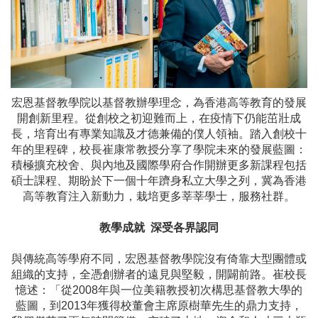
宏恩基督教學院以基督教辦學理念，為香港高等教育的發展
開創新里程。從創校之初迎難而上，在疫情下仍能茁壯成
長，培育出有專業知識及才德兼備的僕人領袖。踏入創校十
年的里程碑，校長崔康常教授分享了學院未來的發展藍圖：
積極擴充校舍、與內地及國際學府合作開辦更多新課程包括
碩士課程、期盼於下一個十年躋身私立大學之列，冀為香港
高等教育注入新動力，栽培更多莘莘學士，服務社群。
教學成就 深受各界認同
與傳統高等學府不同，宏恩基督教學院沒有倚靠大型團體或
組織的支持，全憑創辦者的遠見與堅毅，開闢前路。崔校長
憶述：「從2008年與一位美籍教授初次構思基督教大學的
藍圖，到2013年獲得校董會主席原樹華先生的鼎力支持，