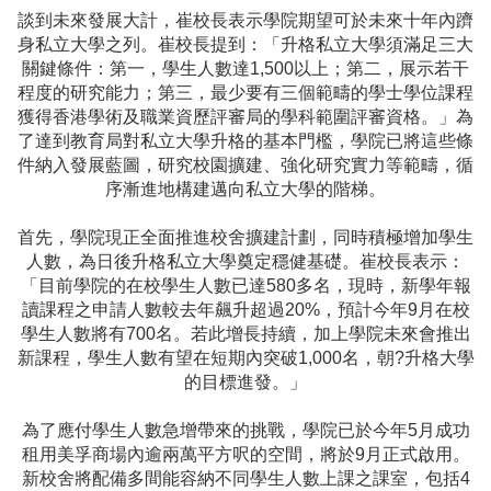
談到未來發展大計，崔校長表示學院期望可於未來十年內躋
身私立大學之列。崔校長提到：「升格私立大學須滿足三大
關鍵條件：第一，學生人數達1,500以上；第二，展示若干
程度的研究能力；第三，最少要有三個範疇的學士學位課程
獲得香港學術及職業資歷評審局的學科範圍評審資格。」為
了達到教育局對私立大學升格的基本門檻，學院已將這些條
件納入發展藍圖，研究校園擴建、強化研究實力等範疇，循
序漸進地構建邁向私立大學的階梯。
首先，學院現正全面推進校舍擴建計劃，同時積極增加學生
人數，為日後升格私立大學奠定穩健基礎。崔校長表示：
「目前學院的在校學生人數已達580多名，現時，新學年報
讀課程之申請人數較去年飆升超過20%，預計今年9月在校
學生人數將有700名。若此增長持續，加上學院未來會推出
新課程，學生人數有望在短期內突破1,000名，朝?升格大學
的目標進發。」
為了應付學生人數急增帶來的挑戰，學院已於今年5月成功
租用美孚商場內逾兩萬平方呎的空間，將於9月正式啟用。
新校舍將配備多間能容納不同學生人數上課之課室，包括4