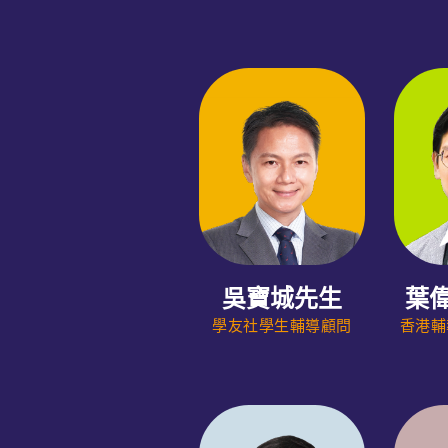
吳寶城先生
葉
學友社學生輔導顧問
香港輔