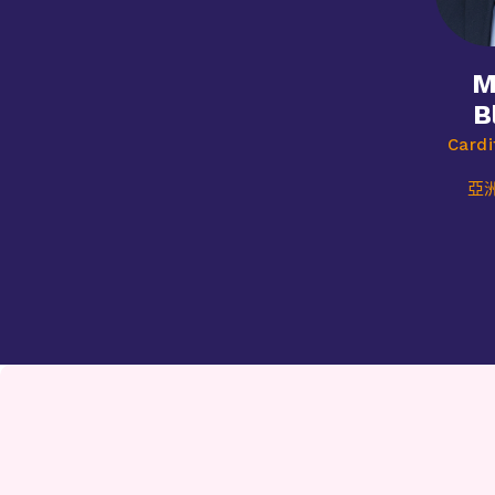
M
B
Cardi
亞