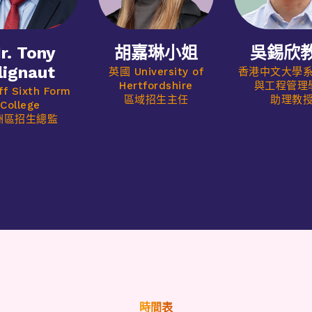
r. Tony
胡嘉琳小姐
吳錫欣
lignaut
英國 University of
香港中文大學
Hertfordshire
與工程管理
ff Sixth Form
區域招生主任
助理教
College
洲區招生總監
時間表