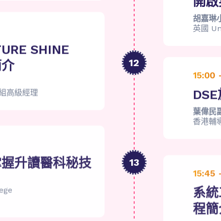
開啟
胡嘉琳
英國 Uni
TURE SHINE
12
簡介
15:00 
DS
組高級經理
葉偉民
香港輔
掌握升讀醫科秘技
13
15:45 
系統
lege
程簡
吳錫欣