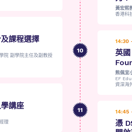
黃宏熙
香港科
介及課程選擇
14:30 
10
英國
學院 副學院主任及副教授
Fou
熊佩宜
EF Edu
資深海
入學講座
11
14:45 
憑 
經理