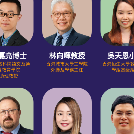
嘉亮博士
林向暉教授
吳天恩
i高科院語文及通
香港城市大學工學院
香港恒生大學
識教育學院
外聯及學務主任
學組高級
助理教授