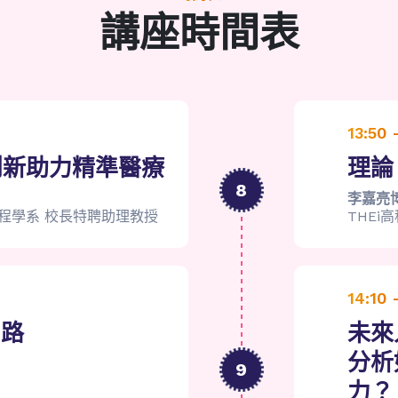
講座時間表
13:50 
創新助力精準醫療
理論 
8
李嘉亮
程學系 校長特聘助理教授
THEi
14:10 
出路
未來
分析
9
力？