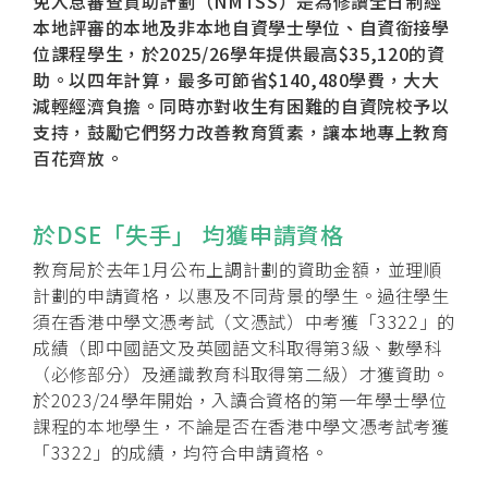
免入息審查資助計劃（NMTSS）是為修讀全日制經
本地評審的本地及非本地自資學士學位、自資銜接學
位課程學生，於2025/26學年提供最高$35,120的資
助。以四年計算，最多可節省$140,480學費，大大
減輕經濟負擔。同時亦對收生有困難的自資院校予以
支持，鼓勵它們努力改善教育質素，讓本地專上教育
百花齊放。
於DSE「失手」 均獲申請資格
教育局於去年1月公布上調計劃的資助金額，並理順
計劃的申請資格，以惠及不同背景的學生。過往學生
須在香港中學文憑考試（文憑試）中考獲「3322」的
成績（即中國語文及英國語文科取得第3級、數學科
（必修部分）及通識教育科取得第二級）才獲資助。
於2023/24學年開始，入讀合資格的第一年學士學位
課程的本地學生，不論是否在香港中學文憑考試考獲
「3322」的成績，均符合申請資格。