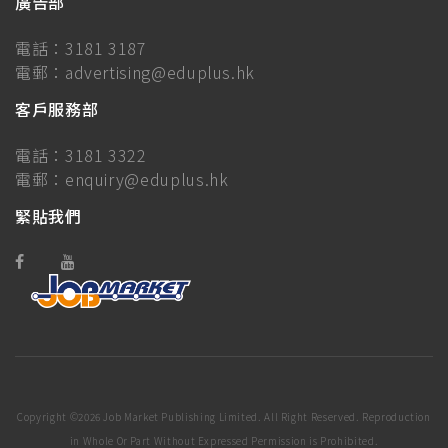
廣告部
電話：
3181 3187
電郵：
advertising@eduplus.hk
客戶服務部
電話：
3181 3322
電郵：
enquiry@eduplus.hk
緊貼我們
Copyright ©
2026 Job Market Publishing Limited. All Right Reserved. Reproduction
in Whole Or Part Without Expressed Permission is Prohibited.