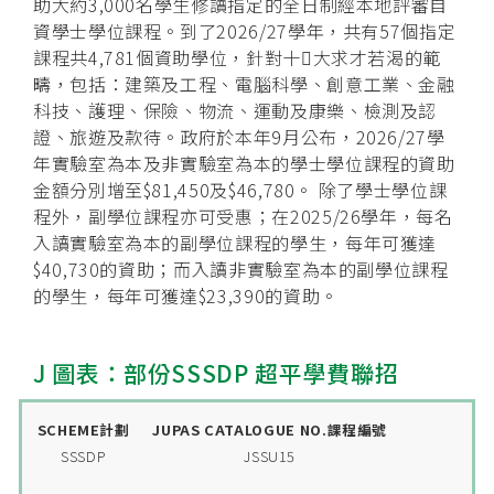
助大約3,000名學生修讀指定的全日制經本地評審自
資學士學位課程。到了2026/27學年，共有57個指定
課程共4,781個資助學位，針對十大求才若渴的範
疇，包括：建築及工程、電腦科學、創意工業、金融
科技、護理、保險、物流、運動及康樂、檢測及認
證、旅遊及款待。政府於本年9月公布，2026/27學
年實驗室為本及非實驗室為本的學士學位課程的資助
金額分別增至$81,450及$46,780。 除了學士學位課
程外，副學位課程亦可受惠；在2025/26學年，每名
入讀實驗室為本的副學位課程的學生，每年可獲達
$40,730的資助；而入讀非實驗室為本的副學位課程
的學生，每年可獲達$23,390的資助。
J 圖表：部份SSSDP 超平學費聯招
JUPAS
Programme
2026/2027
SSSDP
JSSU15
Scheme
Catalogue
Full Title課
年度學費