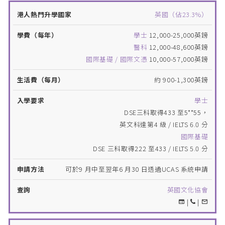
港
英國（佔23.3%）
人
學士
12,000-25,000英鎊
熱
生活
入
申
學費
醫科
12,000-48,600英鎊
門
費
學
請
查
（每
國際基礎 / 國際文憑
10,000-57,000英鎊
升
（每
要
方
詢
年）
學
月）
求
法
約 900-1,300英鎊
國
家
學士
DSE三科取得433 至5**55，
英文科達第4 級 / IELTS 6.0 分
國際基礎
DSE 三科取得222 至433 / IELTS 5.0 分
可於9 月中至翌年6 月30 日透過UCAS 系統申請
英國文化協會
|
|