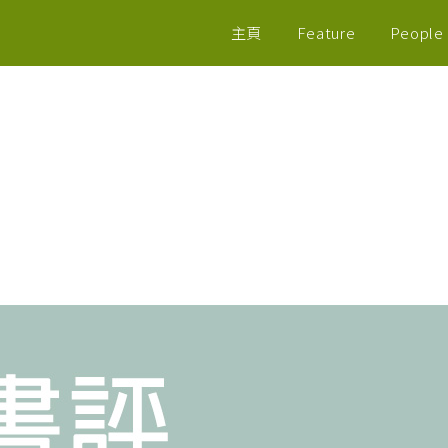
主頁
Feature
People