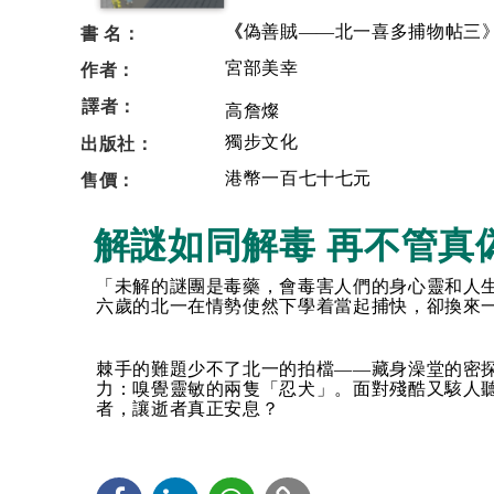
《
書 名：
偽善賊——北一喜多捕物帖三
作者：
宮部美幸
譯者：
高詹燦
出版社：
獨步文化
售價：
港幣
一百七十七
元
解謎如同解毒 再不管真
「未解的謎團是毒藥，會毒害人們的身心靈和人
六歲的北一在情勢使然下學着當起捕快，卻換來
棘手的難題少不了北一的拍檔——藏身澡堂的密
力：嗅覺靈敏的兩隻「忍犬」。面對殘酷又駭人
者，讓逝者真正安息？