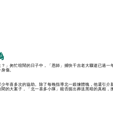
》
偽
生？」匆忙喧鬧的日子中，「恩師」捕快千吉老大驟逝已過一
一身傷。
探少年喜多次的協助。除了每晚指導北一鍛煉體魄，他還引介
聽聞的大案子，「北一喜多小隊」能否掘出葬送黑暗的真相，