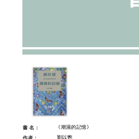
書 名：
《潮濕的記憶》
作者：
劉以鬯