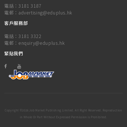
電話：
3181 3187
電郵：
advertising@eduplus.hk
客戶服務部
電話：
3181 3322
電郵：
enquiry@eduplus.hk
緊貼我們
Copyright ©
2026 Job Market Publishing Limited. All Right Reserved. Reproduction
in Whole Or Part Without Expressed Permission is Prohibited.