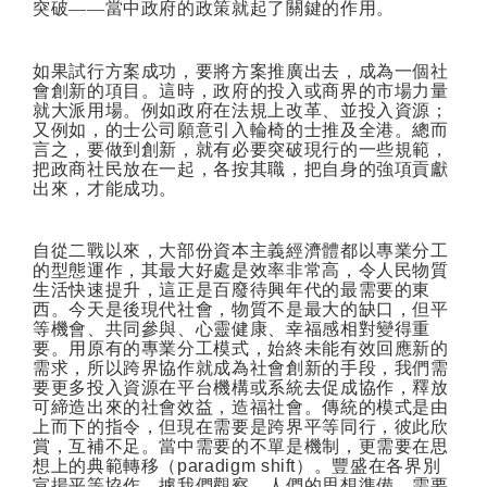
突破——當中政府的政策就起了關鍵的作用。
如果試行方案成功，要將方案推廣出去，成為一個社
會創新的項目。這時，政府的投入或商界的市場力量
就大派用場。例如政府在法規上改革、並投入資源；
又例如，的士公司願意引入輪椅的士推及全港。總而
言之，要做到創新，就有必要突破現行的一些規範，
把政商社民放在一起，各按其職，把自身的強項貢獻
出來，才能成功。
自從二戰以來，大部份資本主義經濟體都以專業分工
的型態運作，其最大好處是效率非常高，令人民物質
生活快速提升，這正是百廢待興年代的最需要的東
西。今天是後現代社會，物質不是最大的缺口，但平
等機會、共同參與、心靈健康、幸福感相對變得重
要。用原有的專業分工模式，始終未能有效回應新的
需求，所以跨界協作就成為社會創新的手段，我們需
要更多投入資源在平台機構或系統去促成協作，釋放
可締造出來的社會效益，造福社會。傳統的模式是由
上而下的指令，但現在需要是跨界平等同行，彼此欣
賞，互補不足。當中需要的不單是機制，更需要在思
想上的典範轉移（
paradigm shift
）。豐盛在各界別
宣揚平等協作，據我們觀察，人們的思想準備，需要