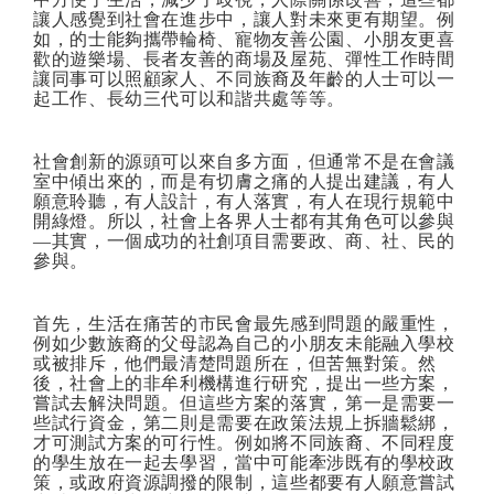
讓人感覺到社會在進步中，讓人對未來更有期望。例
如，的士能夠攜帶輪椅、寵物友善公園、小朋友更喜
歡的遊樂場、長者友善的商場及屋苑、彈性工作時間
讓同事可以照顧家人、不同族裔及年齡的人士可以一
起工作、長幼三代可以和諧共處等等。
社會創新的源頭可以來自多方面，但通常不是在會議
室中傾出來的，而是有切膚之痛的人提出建議，有人
願意聆聽，有人設計，有人落實，有人在現行規範中
開綠燈。所以，社會上各界人士都有其角色可以參與
—其實，一個成功的社創項目需要政、商、社、民的
參與。
首先，生活在痛苦的市民會最先感到問題的嚴重性，
例如少數族裔的父母認為自己的小朋友未能融入學校
或被排斥，他們最清楚問題所在，但苦無對策。然
後，社會上的非牟利機構進行研究，提出一些方案，
嘗試去解決問題。但這些方案的落實，第一是需要一
些試行資金，第二則是需要在政策法規上拆牆鬆綁，
才可測試方案的可行性。例如將不同族裔、不同程度
的學生放在一起去學習，當中可能牽涉既有的學校政
策，或政府資源調撥的限制，這些都要有人願意嘗試