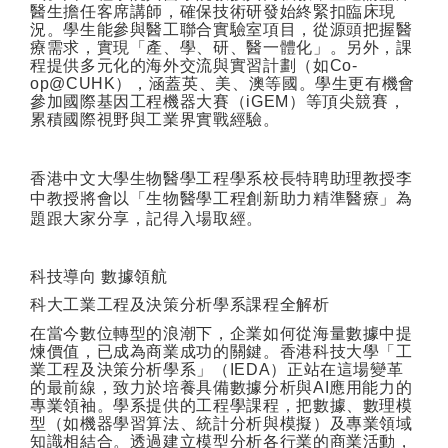
醫生擔任客席講師，確保技術研發始終緊扣臨床現
況。學生能參與醫工聯合實驗室項目，從源頭把握醫
療需求，實現「產、學、研、醫一體化」。另外，課
程提供多元化的海外交流與實習計劃（如
Co-
op@CUHK
），涵蓋英、美、澳等國。學生更有機會
參加國際基因工程機器大賽（
iGEM
）等頂尖競賽，
累積國際視野與工業界實戰經驗。
香港中文大學生物醫學工程學系校長
特聘
助理教授李
中教授將會以「生物醫學工程創新助力精準醫療」為
題跟大家分享，記得入場取經。
科技導向
數據領航
科大工業工程及決策分析學系課程全解析
在當今數位轉型的浪潮下，企業如何從海量數據中提
煉價值，已成為商業成功的關鍵。香港科技大學「工
業工程及決策分析學系」（
IEDA
）正站在這場變革
的最前線，致力於培養具備數據分析與
AI
應用能力的
專業領袖。學系提供的工程學課程，把數據、數理模
型（如機器學習算法、統計分析與模擬）及專業領域
知識相結合。透過建立模型分析各行業的商業活動，