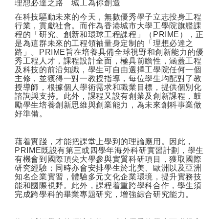
理想必達之路 城工為你創造
在科技驅動未來的今天，無數優秀學子立志投身工程
行業，貢獻社會。而作為香港城市大學工學院旗艦課
程的「研究、創新和環球工程課程」（
PRIME
），正
是為這群未來的工程領袖量身定制的「理想必達之
路」。
PRIME
旨在培養具備全球視野和創新能力的優
秀工程人才，課程設計全面，極具前瞻性，涵蓋工程
及科技的前沿知識，學生可自由選擇工學院任何一個
主修，並獲得一對一教授指導，每位學生均配對了教
授導師，根據個人學術需求和職業目標，提供個別化
諮詢與支持。此外，課程又設有創業及創新課程，鼓
勵學生培養創新思維與創業能力，為未來創科事業做
好準備。
藉着實踐，才能把課堂上學到的理論應用。因此，
PRIME
既設有第三或四學年海外科研實習計劃，學生
有機會到國際頂尖大學參與實質科研項目，獲取國際
研究經驗；同時亦會安排學生於北美、歐洲以及亞洲
知名企業實習，體驗多元文化企業環境，提升實務技
能和國際視野。此外，課程着重跨學科合作，學生須
完成跨學科的畢業專題研究，增強綜合研究能力。