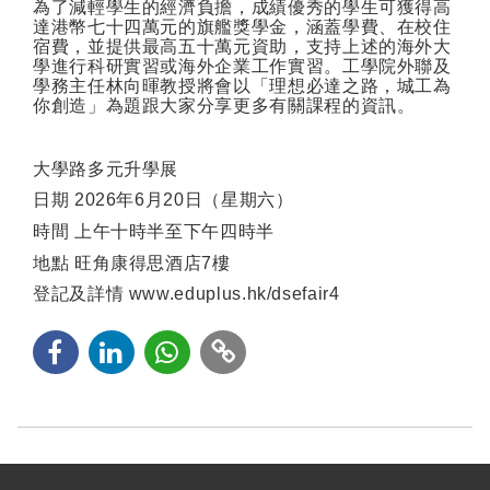
為了減輕學生的經濟負擔，成績優秀的學生可獲得高
達港幣七十四萬元的旗艦獎學金，涵蓋學費、在校住
宿費，並提供最高五十萬元資助，支持上述的海外大
學進行科研實習或海外企業工作實習。工學院外聯及
學務主任林向暉教授將會以「理想必達之路，城工為
你創造」為題跟大家分享更多有關課程的資訊。
大學路多元升學展
日期
2026
年
6
月
20
日（星期六）
時間
上午十時半至下午四時半
地點
旺角康得思酒店
7
樓
登記及詳情
www.eduplus.hk/dsefair4