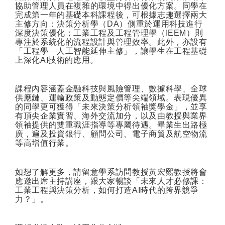
協助管理人員在複雜的環境中得出優化方案。同學在
完成第一年的基礎本科課程後，可根據志趣選擇兩大
主修方向：決策分析學（
DA
）側重於運用科技進行
深度決策優化；工業工程及工程管理學（
IEEM
）則
專注於系統化的流程設計與管理效率。此外，亦設有
「工程學—人工智能延伸主修」，讓學生在工程基礎
上深化
AI
技術的應用。
課程內容涵蓋金融科技與風險管理、數據科學、全球
供應鏈、運輸政策及動態定價等尖端領域。表現優異
的同學更可獲得「未來決策分析領袖獎學金」，並享
有頂尖企業實習、海外交流加分，以及由教授與業界
領袖提供的雙重職涯指導等專屬待遇。畢業生出路極
廣，遍及投資銀行、顧問公司、電子商貿及航空物流
等高增值行業。
如想了解更多，請留意學系訪問教授黃宏熙教授將會
應邀出席主持講座，跟大家暢談「未來人才必修課：
工業工程與決策分析，如何打造
AI
時代的跨界競爭
力？」。