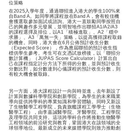
位策略
在
2025
入學年度，通過聯招進入港大的學生
100%
來
自
Band A
。如同學將課程放在
Band A
，會有較佳機
會獲選取參加面試或諮詢。港大一直鼓勵同學按照自
己的興趣作多元發展，並明智地作出聯招
A1/A2/A3
的課程選擇及排位，以
A1
「積極進取」、
A2
「穩中
求勝」、
A3
「萬無一失」策略，以提高獲得課程取錄
的機會。同時，港大會在
6
月公佈預計收生分數
（
Expected Score
），作為應屆聯招的預計收生指
標供學生參考。考生可在文憑試放榜後，以「聯招分
數計算機」（
JUPAS Score Calculator
）計算出自
己在課程指定計分方法下所得的分數，並與預計收生
分數比對，如分數達到心儀課程的預計收生分數，則
有較大機會被取錄。
另一方面，港大課程設計一向與時並進，去年新設了
計算與數據科學學院和創新學院，為學生的未來職業
導向提供跨學科的專業知識和學習體驗。同時又新設
了生物醫學工程學院，負責旗艦課程工學學士（生物
醫學工程），由李嘉誠醫學院、牙醫學院、工程學院
及理學院共同支持。這項跨學科合作將推動生物醫學
工程領域的前沿研究與教育，鞏固港大在該領域的全
球領導地位。最新成立的未來媒體學院則致力推動創