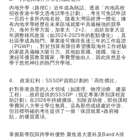
內地升學（路徑
C
）近年成為熱話。透過「內地高校
招收香港中學文憑考試學生計劃」，考生可免試申請
一百四十多所內地名校。隨着大灣區經濟一體化，擁
有內地求學經歷在未來區域就業中具備極強的競爭
力。海外升學方面，加拿大「
2+2
」：由於加拿大近
年調整移民政策（如
2024-2025
年的配額優化），其
社區學成為熱門。畢業後可獲得長達三年的工作簽證
（
PGWP
），對於預算有限但希望獲取海外工作經驗
的家庭具備極大吸引力。其他如英國、德國、瑞士、
澳紐等優質教育國家，學費豐儉由人，因此依然是令
學子悠然神往的熱門升學地。
4.
政策紅利：
SSSDP
資助計劃的「高性價比」
針對香港急需的人才領域（如護理、物理治療、建築
工程），政府提供的
SSSDP
（指定專業
/
界別課程資
助計劃）在
2026
年持續擴張。扣除資助後，部份課程
學費與八大學士學位無異。這為那些成績處於中游、
但目標明確的考生提供了一個「保證就業
+
政府補
貼」的優質選項。
掌握新學院與跨學科優勢
聚焦港大選科及
Band A
排