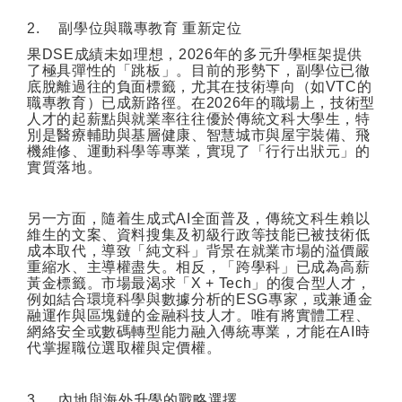
2.
副學位與職專教育
重新定位
果
DSE
成績未如理想，
2026
年的多元升學框架提供
了極具彈性的「跳板」。目前的形勢下，副學位已徹
底脫離過往的負面標籤，尤其在技術導向（如
VTC
的
職專教育）已成新路徑。在
2026
年的職場上，技術型
人才的起薪點與就業率往往優於傳統文科大學生，特
別是醫療輔助與基層健康、智慧城市與屋宇裝備、飛
機維修、運動科學等專業，實現了「行行出狀元」的
實質落地。
另一方面，隨着生成式
AI
全面普及，傳統文科生賴以
維生的文案、資料搜集及初級行政等技能已被技術低
成本取代，導致「純文科」背景在就業市場的溢價嚴
重縮水、主導權盡失。相反，「跨學科」已成為高薪
黃金標籤。市場最渴求「
X + Tech
」的復合型人才，
例如結合環境科學與數據分析的
ESG
專家，或兼通金
融運作與區塊鏈的金融科技人才。唯有將實體工程、
網絡安全或數碼轉型能力融入傳統專業，才能在
AI
時
代掌握職位選取權與定價權。
3.
內地與海外升學的戰略選擇