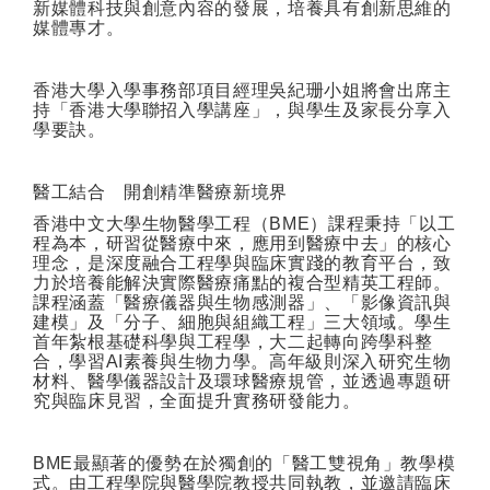
新媒體科技與創意內容的發展，培養具有創新思維的
媒體專才。
香港大學入學事務部項目經理吳紀珊小姐將會出席主
持「香港大學聯招入學講座」，與學生及家長分享入
學要訣。
醫工結合 開創精準醫療新境界
香港中文大學生物醫學工程（
BME
）課程秉持「以工
程為本，研習從醫療中來，應用到醫療中去」的核心
理念，是深度融合工程學與臨床實踐的教育平台，致
力於培養能解決實際醫療痛點的複合型精英工程師。
課程涵蓋「醫療儀器與生物感測器」、「影像資訊與
建模」及「分子、細胞與組織工程」三大領域。學生
首年紮根基礎科學與工程學，大二起轉向跨學科整
合，學習
AI
素養與生物力學。高年級則深入研究生物
材料、醫學儀器設計及環球醫療規管，並透過專題研
究與臨床見習，全面提升實務研發能力。
BME
最顯著的優勢在於獨創的「醫工雙視角」教學模
式。由工程學院與醫學院教授共同執教，並邀請臨床