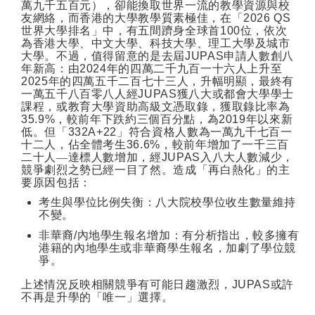
萬九千五百元），卻能換取世界一流的教學資源與校
友網絡，而香港的大學教學質素極佳，在「
2026 QS
世界大學排名」中，有五間躋身全球首
100
位，依次
為香港大學、中文大學、科技大學、理工大學及城市
大學。不過，值得留意的是去屆
JUPAS
申請人數創八
年新高：由
2024
年的四萬二千九百一十六人上升至
2025
年的四萬五千二百七十三人，升幅明顯，最終有
一萬五千八百零八人經
JUPAS
獲八大或都會大學學士
課程，或教育大學資助高級文憑取錄，獲取錄比率為
35.9%
，較前年下跌約三個百分點，為
2019
年以來新
低。但「
332A+22
」符合資格人數為一萬九千七百一
十二人，佔全體考生
36.6%
，較前年增加了一千三百
二十人—達標人數增加，經
JUPAS
入八大人數減少，
競爭劇烈之勢已經一目了然。造成「再白熱化」的主
要原因包括：
考生與學位比例失衡：八大院校學位收生數量維持
不變。
非華裔
/
內地學生報名增加：有分析指出，較多擁有
港籍的內地學生或非華裔學生報名，加劇了學位競
爭。
上述情況反映相關競爭有可能日趨激烈，
JUPAS
或許
不再是升學的「唯一」選擇。