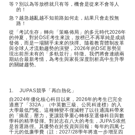
等？別以為等放榜就只有等，機會是從來不會等人
的！
急？越急越亂越不知前路如何走，結果只會走投無
路！
從「考試生存」轉向「策略佈局」的多元時代
2026
年
的仲夏，對於
DSE
考生來說，放榜已不再單純是成績
發佈，而是一場關乎未來的抉擇。隨着教育體制改革
與全球人才流動趨勢的演變，
2026
年的
DSE
形勢呈
現出前所未有的「多軌並行」特徵。我們將會連續兩
期結合最新考情，為考生與家長深度剖析高中生升學
的關鍵趨勢。
1.
JUPAS
競爭「再白熱化」
自
2024
年優化核心科目以來，
2026
年的考生已完全
適應了「
332A
」（中英數三級、公民科達標）的入
大學最低門檻。這種轉變不僅減輕了以往通識科帶來
的「摘星」壓力，更讓競爭重心轉移至選修科目與數
學科的精準發揮。對於志在八大的考生，
JUPAS
依然
是首選路徑。其優勢在於投資與回報：每年約四萬七
千元的低廉學費（註：
2027/28
學年將進一步增至四