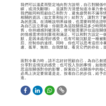
我們可以溫柔而堅定地向對方說明，自己對關係
睬，或消失斷聯），並讓對方清楚知道冷暴力會
我們能同時照顧自己和對方，避免疲勞和不滿等
相關的資訊（如文章和短片）給對方，讓對方了
為的意識。在清晰說明界線後，也需要時間去證
為自己設立界線：你願意為這段關係花多少時間
舊，你持續感到被漠視，便可能需要評估這段關
的情感需求得到重視和滿足。可以和對方設定一
默，是因未疏理好感受；也有可能沉默是一種被
罰、控制你的途徑。同時，你也可以思考這些冷
慮、孤單、無助、自我懷疑。看見它們的存在，
面對冷暴力時，請不忘好好照顧自己，為自己創
分享對這情況的感受；也可投入別的事情，如散
思這段關係對你的影響，探索自己在關係中的核
必馬上決定要留還是走。按着自己的步伐，給予
進。