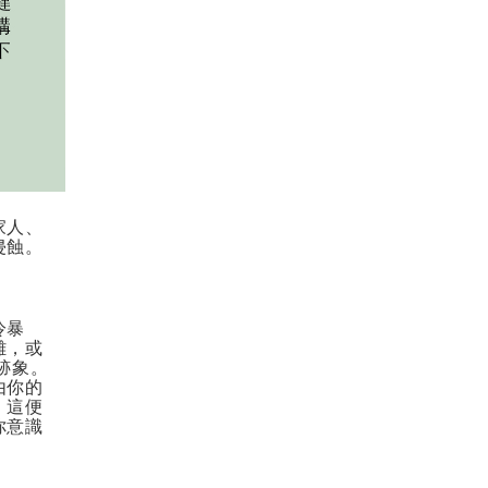
家人、
侵蝕。
冷暴
離，或
跡象。
由你的
，這便
你意識