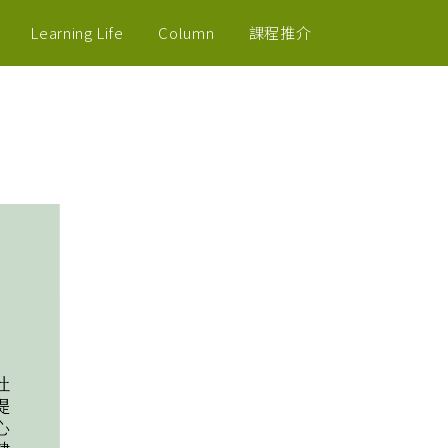
Learning Life
Column
課程推介