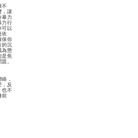
瞅不
礎，讓
冷暴力
暴力行
亦可以
況依
確保你
方的沉
成為懲
能是焦
問題。
聯絡，
受，反
，也不
種前