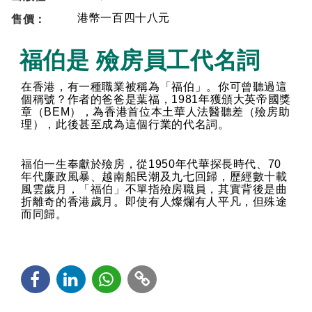
售價：
港幣
一百四十八
元
福伯是 殮房員工代名詞
在香港，有一種職業被稱為「福伯」。你可曾聽過這
個稱號？作者的爸爸是葉福，
1981
年獲頒大英帝國獎
章（
BEM
），為香港首位本土華人法醫聽差（殮房助
理），此後甚至成為這個行業的代名詞。
福伯一生奉獻於殮房，從
1950
年代華探長時代、
70
年代廉政風暴、越南船民潮及九七回歸，歷經數十載
風雲歲月，「福伯」不單指殮房職員，其實背後是曲
折離奇的香港歲月。即使有人燦爛有人平凡，但殊途
而同歸。