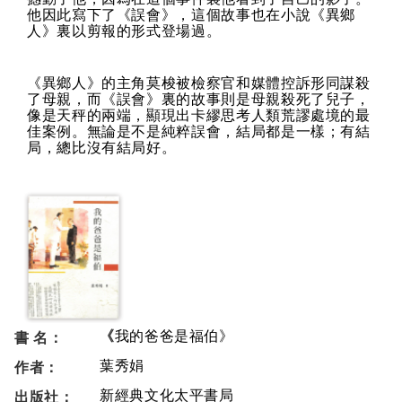
他因此寫下了《誤會》，這個故事也在小說《異鄉
人》裏以剪報的形式登場過。
《異鄉人》的主角莫梭被檢察官和媒體控訴形同謀殺
了母親，而《誤會》裏的故事則是母親殺死了兒子，
像是天秤的兩端，顯現出卡繆思考人類荒謬處境的最
佳案例。無論是不是純粹誤會，結局都是一樣；有結
局，總比沒有結局好。
《
書 名：
我的爸爸是福伯
》
作者：
葉秀娟
出版社：
新經典文化
太平書局