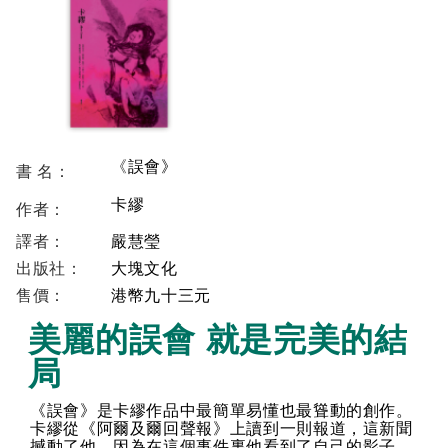
《
誤會
》
書 名：
卡繆
作者：
譯者：
嚴慧瑩
出版社：
大塊文化
售價：
港幣九十
三
元
美麗的誤會 就是完美的結
局
《誤會》是卡繆作品中最簡單易懂也最聳動的創作。
卡繆從《阿爾及爾回聲報》上讀到一則報道，這新聞
撼動了他，因為在這個事件裏他看到了自己的影子。