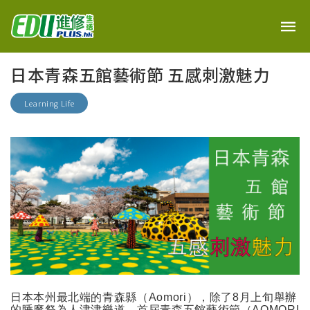
日本青森五館藝術節 五感刺激魅力
Learning Life
日本本州最北端的青森縣（
Aomori
），除了
8
月上旬舉辦
的睡魔祭為人津津樂道，首屆青森五館藝術節（
AOMORI