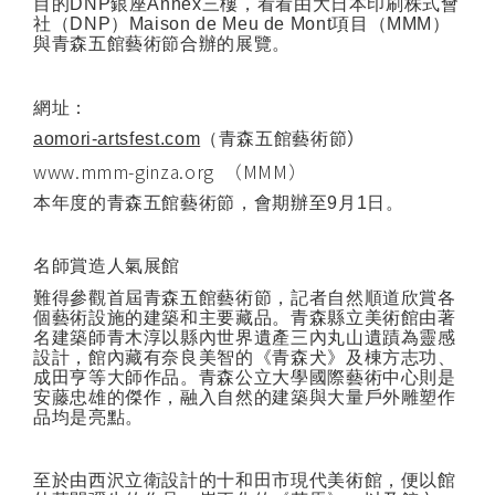
目的
DNP
銀座
Annex
三樓，看看由大日本印刷株式會
社（
DNP
）
Maison de Meu de Mont
項目（
MMM
）
與青森五館藝術節合辦的展覽。
網址：
aomori-artsfest.com
（青森五館藝術節
）
www.mmm-ginza.org
（MMM）
本年度的青森五館藝術節，會期辦至
9
月
1
日。
名師賞造人氣展館
難得參觀首屆青森五館藝術節，記者自然順道欣賞各
個藝術設施的建築和主要藏品。青森縣立美術館由著
名建築師青木淳以縣內世界遺產三內丸山遺蹟為靈感
設計，館內藏有奈良美智的《青森犬》及棟方志功、
成田亨等大師作品。青森公立大學國際藝術中心則是
安藤忠雄的傑作，融入自然的建築與大量戶外雕塑作
品均是亮點。
至於由西沢立衛設計的十和田市現代美術館，便以館