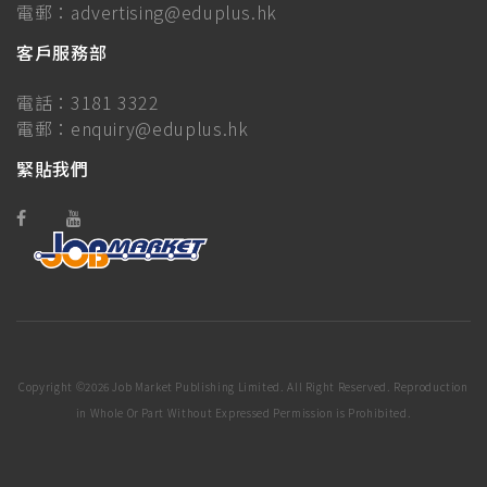
電郵：
advertising@eduplus.hk
客戶服務部
電話：
3181 3322
電郵：
enquiry@eduplus.hk
緊貼我們
Copyright ©
2026 Job Market Publishing Limited. All Right Reserved. Reproduction
in Whole Or Part Without Expressed Permission is Prohibited.