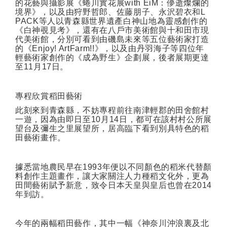
的花藝與攝影展《蜷川實花展
with EiM
：儚逝燦爛的
境界》，以及由狩野哲郎、佐藤朋子、永沢碧衣和
L
PACK
等人以青森縣世界遺產白神山地為靈感創作的
《白神覗見考》，還有在八戶市美術館與十和田市現
代美術館，分別可看到由磯島未來等五位藝術家打造
的《
Enjoy! ArtFarm!!
》，以及由丹羽海子等四位年
輕藝術家創作的《成為野生》企劃展，後者展期更達
至
11
月
17
日。
專程欣賞稻田藝術
此刻來到青森縣，不妨專程前往南津輕郡的田舍館村
一遊，因為由即日至
10
月
14
日，都可在該村村公所展
望台及彌生之里展望所，居高臨下看到別具特色的稻
田藝術畫作。
據悉當地農民早在
1993
年便以不同顏色的稻米代替顏
料創作主題畫作，讓大家關注人力種稻文化外，更為
田間藝術賦予新意，致令日本天皇與皇后也曾在
2014
年到訪。
今年的兩幅稻田藝作，其中一幅《神奈川沖浪裏及北