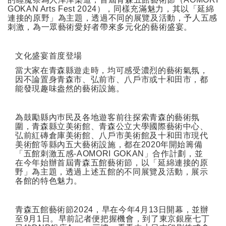
GOKAN Arts Fest 2024
），同樣充滿魅力，其以「延綿
連接的原野」為主題，透過不同的展覽及活動，予人五感
刺激，為一眾藝術愛好者帶來多元化的藝術盛宴。
文化盛宴首度登場
當大家在青森縣遊走時，均可感受濃烈的藝術氣氛，
因不論置身青森市、弘前市、八戶市或十和田市，都
能發現趣味盎然的藝術設施。
為鼓勵縣內巿民及各地遊客前往探索青森的藝術氛
圍，青森縣立美術館、青森公立大學國際藝術中心、
弘前紅磚倉庫美術館、八戶市美術館及十和田市現代
美術館等縣內五大藝術設施，都在
2020
年開始籌備
「五館刺激五感
-AOMORI GOKAN
」合作計劃，並
在今年始辦首屆青森五館藝術節，以「延綿連接的原
野」為主題，透過上述五館的不同展覽及活動，展示
各館的特色魅力。
青森五館藝術節
2024
，早在今年
4
月
13
日開幕，並辦
至
9
月
1
日。早前記者便把握機會，到了東京銀座七丁