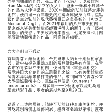
外草間彌生的作品、崔正化的《花馬》，以及館內
Ron Mueck
的《站立的女人》、鹽田千春和小野洋子
的作品為人津津樂道。
2020
年開館的弘前紅磚倉庫美
術館，便由逾一百年歷史的紅磚倉庫變身而成，焦點
藝作是生於弘前的現代藝術巨匠奈良美智的《
A to Z
Memorial Dog
》。而
2021
年啟用的八戶市美術館，
是京都京瓷美術館建築師西澤徹夫的新作，有「藝術
農場」的美譽，主要收藏橋本雪蕉、七尾英鳳和月館
麗等當地藝術家的作品，同樣值得細看。
六大企劃目不暇給
首屆青森五館藝術節，合共邀來大約五十組藝術家參
與，當中被視為重點企劃的展覽活動共有六個。在青
森市的青森縣立美術館，便可看到《重疊與相交》，
展示井田大介創作的主題藝作之餘，也有美術館建築
師青木淳以蘋果箱打造的作品。來到同市的青森公立
大學國際藝術中心，重點展覽便是《
currents /
undercurrents
》，有多達十一位藝術家以流動為題
呈獻精彩作品，兩者的展期均至
9
月
29
日。
錯過了上述的展覽，請轉至弘前紅磚倉庫美術館，便
可欣賞到兩個主題藝術展，繼有著名攝影家蜷川實花