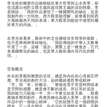
李光裕的雕塑作品雖根植於東方哲學與山水美學，卻
也流露出他對立體主義與超現實主義的深刻熱愛。李
老師說：「我的作品展現了一種國際性的融合，這是
我創作的一大特色。西方觀眾能理解，卻會看到與西
方風格截然不同的表達；東方觀眾則能從中感受到屬
於東方的內涵。」
在李光裕看來，藝術中的文化挪移並非簡單的複製，
也不是將精神單純物化。「我從傳統的中華人文教養
中退了一步，這種『退步』實際上是一種進步，它代
表着國際化的融合，也是華人藝術邁向現代化的體
現。」
空有概念
外在的景觀與雕塑的呈現，總是與內在的心境相互呼
應。李光裕的創作方法，始終圍繞着哲學或精神
「空」與「有」的概念。「整個造景不管是時間或者
是空間的感覺，總是會不斷的成長。所以等於是說，
我的能力只能做一半，另一半要交給老天爺。」順應
萬物本態而創作，再將其轉化為個人美學，是李光裕
作品中的一個核心精神，「它的狀態不是一個靜態的
標本，它一直在變化，你必須在這個變化裏面，不斷