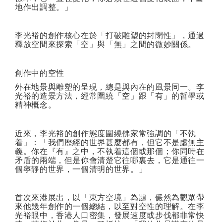
地作出調整。」
李光裕的創作核心在於「打破雕塑的封閉性」，通過
釋放空間來探索「空」與「無」之間的微妙關係。
創作中的空性
外在地景與雕塑的呈現，總是與內在的風景同一。李
光裕的造景方法，經常圍繞「空」跟「有」的哲學或
精神概念。
近來，李光裕的創作態度圍繞佛家常強調的「不執
着」：「我們歷經的世界甚麼都有，但它不是虛無主
義。你在『有』之中，不執着這個或那個；你同時在
矛盾的兩端，但是你會清楚它往哪裏去，它是通往一
個寧靜的世界，一個清明的世界。」
首次來港展出，以「東方空境」為題，儼然為觀眾帶
來他幾年創作的一個總結，以至對空性的理解。在李
光裕眼中，香港人口密集，發展速度或步伐都非常快