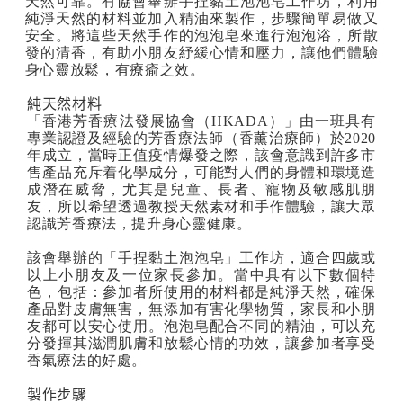
天然可靠。有協會舉辦手捏黏土泡泡皂工作坊，利用
純淨天然的材料並加入精油來製作，步驟簡單易做又
安全。將這些天然手作的泡泡皂來進行泡泡浴，所散
發的清香，有助小朋友紓緩心情和壓力，讓他們體驗
身心靈放鬆，有療瘉之效。
純天然材料
「香港芳香療法發展協會（
HKADA
）」由一班具有
專業認證及經驗的芳香療法師（香薰治療師）於
2020
年成立，當時正值疫情爆發之際，該會意識到許多市
售產品充斥着化學成分，可能對人們的身體和環境造
成潛在威脅，尤其是兒童、長者、寵物及敏感肌朋
友，所以希望透過教授天然素材和手作體驗，讓大眾
認識芳香療法，提升身心靈健康。
該會舉辦的「手捏黏土泡泡皂」工作坊，適合四歲或
以上小朋友及一位家長參加。當中具有以下數個特
色，包括：參加者所使用的材料都是純淨天然，確保
產品對皮膚無害，無添加有害化學物質，家長和小朋
友都可以安心使用。泡泡皂配合不同的精油，可以充
分發揮其滋潤肌膚和放鬆心情的功效，讓參加者享受
香氣療法的好處。
製作步驟