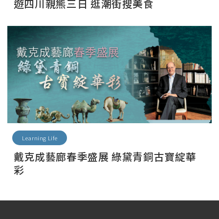
遊四川親熊三日 逛潮街搜美食
Learning Life
戴克成藝廊春季盛展 綠黛青銅古寶綻華
彩