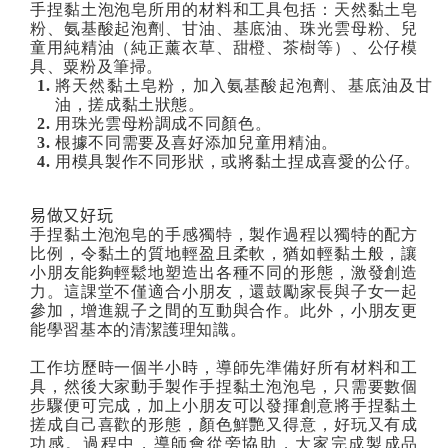
手捏黏土泡泡皂所用的材料和工具包括：天然黏土皂
粉、氨基酸起泡劑、甘油、基底油、珠光雲母粉、兒
童用純精油（純正薰衣草、甜橙、茶樹等）、公仔模
具、粟粉及筆掃。
將天然黏土皂粉，加入氨基酸起泡劑、基底油及甘
油，搓成黏土狀態。
用珠光雲母粉調成不同顏色。
根據不同需要及喜好添加兒童用精油。
用模具製作不同形狀，或將黏土捏成喜愛的公仔。
易做又好玩
手捏黏土泡泡皂的手感獨特，製作過程以獨特的配方
比例，令黏土的質地輕盈且柔軟，猶如輕黏土般，讓
小朋友能夠輕鬆地塑造出各種不同的形態，激發創造
力。這課堂不僅適合小朋友，還鼓勵家長與子女一起
參加，增進親子之間的互動與合作。此外，小朋友更
能學習基本的清潔護理知識。
工作坊歷時一個半小時，導師先準備好所有材料和工
具，然後大家動手製作手捏黏土泡泡皂，只需要數個
步驟便可完成，加上小朋友可以發揮創意將手捏黏土
搓成自己喜歡的形態，顏色鮮艷又得意，好玩又有成
功感。過程中，導師會從旁協助，大家完成製成品