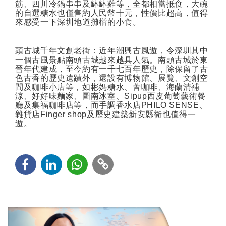
筋、四川冷鍋串串及缽缽雞等，全都相當抵食，大碗
的自選糖水也僅售約人民幣十元，性價比超高，值得
來感受一下深圳地道攤檔的小食。
頭古城千年文創老街：近年潮興古風遊，令深圳其中
一個古風景點南頭古城越來越具人氣。南頭古城於東
晉年代建成，至今約有一千七百年歷史，除保留了古
色古香的歷史遺蹟外，還設有博物館、展覽、文創空
間及咖啡小店等，如彬媽糖水、菁咖啡、海蘭清補
涼、好好味麵家、圖南冰室、
Sipup
西皮葡萄藝術餐
廳及集福咖啡店等，而手調香水店
PHILO SENSE
、
雜貨店
Finger shop
及歷史建築新安縣衙也值得一
遊。