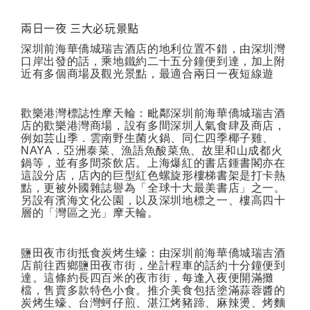
兩日一夜
三大必玩景點
深圳前海華僑城瑞吉酒店的地利位置不錯，由深圳灣
口岸出發的話，乘地鐵約二十五分鐘便到達，加上附
近有多個商場及觀光景點，最適合兩日一夜短線遊
歡樂港灣標誌性摩天輪：毗鄰深圳前海華僑城瑞吉酒
店的歡樂港灣商場，設有多間深圳人氣食肆及商店，
例如芸山季．雲南野生菌火鍋、同仁四季椰子雞、
NAYA
．亞洲泰菜、漁語魚酸菜魚、故里和山成都火
鍋等，並有多間茶飲店。上海爆紅的書店鍾書閣亦在
這設分店，店內的巨型紅色螺旋形樓梯書架是打卡熱
點，更被外國雜誌譽為「全球十大最美書店」之一。
另設有濱海文化公園，以及深圳地標之一、樓高四十
層的「灣區之光」摩天輪。
鹽田夜市街抵食炭烤生蠔：由深圳前海華僑城瑞吉酒
店前往西鄉鹽田夜市街，坐計程車的話約十分鐘便到
達。這條約長四百米的夜市街，每逢入夜便開滿攤
檔，售賣多款特色小食。推介美食包括塗滿蒜蓉醬的
炭烤生蠔、台灣蚵仔煎、湛江烤豬蹄、麻辣燙、烤麵