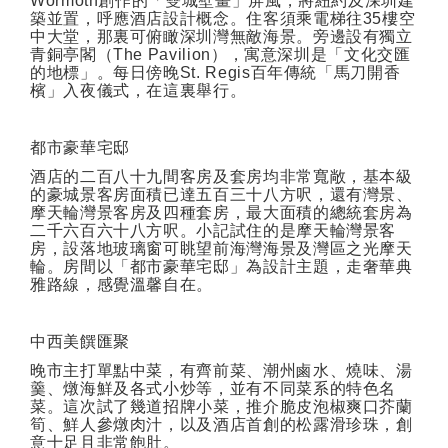
Wormoth
創作的「雙城壁畫」屏風，將紐約及深圳建
築並置，呼應酒店設計概念。住客須乘電梯往
35
樓空
中大堂，那裏可俯瞰深圳灣無敵海景。旁邊設有獨立
青銅亭閣（
The Pavilion
），寓意深圳是「文化交匯
的地標」。每日傍晚
St. Regis
百年傳統「馬刀開香
檳」入夜儀式，在這裏舉行。
都市豪華宅邸
酒店的二百八十九間客房及套房均非常寬敞，基本級
的豪城景客房面積已達五百三十八方呎，還有灣景、
摩天輪灣景客房及四種套房，最大面積的總統套房為
二千六百六十八方呎。小記試住的是摩天輪灣景客
房，設落地玻璃窗可眺望前海灣海景及灣區之光摩天
輪。房間以「都市豪華宅邸」為設計主題，走奢華典
雅路線，感覺溫馨自在。
中西美饌匯聚
晚市主打單點中菜，有齊前菜、潮州鹵水、燒味、湯
羹、燉海鮮及各式小炒等，並有不同菜系的特色名
菜。這次試了幾道招牌小菜，推介脆皮泡椒爽口芥蘭
筍、鮮人參燉肉汁，以及酒店首創的松露滑珍珠，創
意十足且非常飽肚。