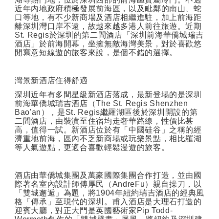
近年內地政府積極發展前海區，以及毗鄰的南山、蛇
口等地，有不少新商場及酒店相繼進駐，加上前海距
離深圳灣口岸不遠，故越來越多港人前往旅遊。近期
St. Regis
於深圳的第二間酒店「深圳前海華僑城瑞吉
酒店」於前海開幕，坐擁無敵海灣美景，對於喜歡悠
閒寫意短線遊的旅客來說，是個不錯的選擇。
灣景新酒店住得舒適
深圳近年有多間星級新酒店落成，最新登場的是深圳
前海華僑城瑞吉酒店（
The St. Regis Shenzhen
Bao'an
），是
St. Regis
繼羅湖區後於深圳開設的第
二間酒店，由裝潢至住宿均走奢華路線，性價比甚
高，值得一試。新酒店位於有「中國硅谷」之稱的經
濟重地前海，區內不乏新商場或玩樂景點，相比羅湖
等人氣遊點，更適合喜歡輕鬆漫遊的旅客。
酒店由華僑城集團及萬豪國際集團合作打造，並由國
際著名室內設計師傅厚民（
AndreFu
）親自操刀，以
「雙城邂逅」為題，將
1904
年紐約瑞吉酒店的經典風
格「傳承」至現代的深圳。甫入酒店是大理石打造的
迎賓大廳，對正大門是英國藝術家
Pip Todd-