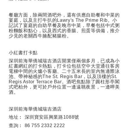
餐廳方面，除兩間酒吧外，還有供應自助餐和中菜的
宴庭，以及主打牛扒的
Lawry's The Prime Rib
。小
記試了宴庭的自助早餐及晚市中菜，早餐包括中式粥
粉麵飯和點心，以及西式的香腸、煎蛋等俱備，推介
少見的老關西牛腩配豬腸粉。
小紅書打卡點
深圳前海華僑城瑞吉酒店開業僅兩個多月，已成為小
紅書網紅的打卡熱點，打卡位包括空中大堂通往客房
電梯中間的火爐小客廳、二十五米長的室內無邊際泳
池、帶神秘感的
The St. Regis Bar
，以及頂樓的
St.
Regis Astor Terrace Bar
。酒吧焦點除了圓柱形亭閣
式吧枱外，更可於戶外位置一邊遠眺夜景，一邊呷美
酒。
深圳前海華僑城瑞吉酒店
地址︰
深圳寶安區興業路
1088
號
查詢︰
86 755 2332 2222