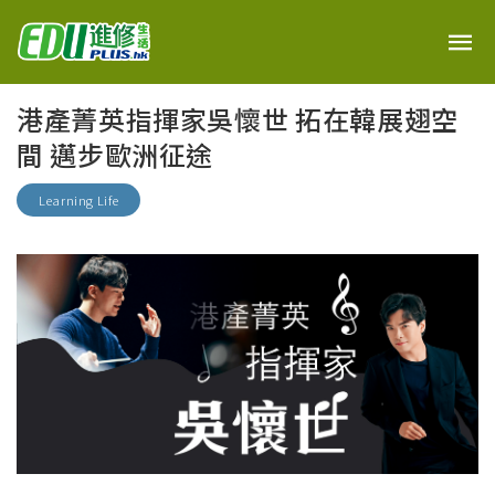
港產菁英指揮家吳懷世 拓在韓展翅空
間 邁步歐洲征途
Learning Life