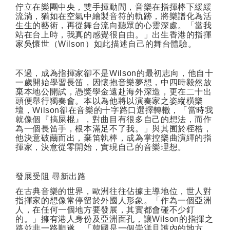
佇立在樂團中央，雙手揮動間，音樂在指揮棒下緩緩
流淌，猶如在空氣中繪製音符的軌跡，將樂譜化為活
生生的藝術，再從舞台流向聽眾的心靈深處。「當我
站在台上時，我真的感覺很自由。」出生香港的指揮
家吳懷世（
Wilson
）如此描述自己的舞台體驗。
不過，成為指揮家卻不是
Wilson
的最初志向，他自十
一歲開始學習長笛，因懷抱音樂夢想，中四時毅然放
棄本地公開試，憑獎學金遠赴海外深造，更在二十出
頭便舉行獨奏會。本以為他將以演奏家之姿縱橫樂
壇，
Wilson
卻在音樂的十字路口選擇轉轍，「當時我
就像個『搞屎棍』，對曲目有很多自己的想法，而作
為一個長笛手，根本滿足不了我。」與其囿於桎梏，
他決意破繭而出，棄笛執棒，成為掌控樂曲演繹的指
揮家，決意從零開始，實現自己的音樂理想。
發展受阻
尋新出路
在古典音樂的世界，歐洲往往佔據主導地位，世人對
指揮家的想像常停留於外國人形象。「作為一個亞洲
人，在任何一個地方要發展，其實都會碰不少釘
的。」擁有港人身份及亞洲面孔，讓
Wilson
的指揮之
路並非一路順遂。「韓國是一個崇洋且護內的地方，