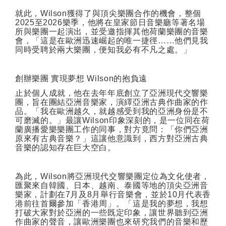
就此，
Wilson
獲得了與頂尖樂團合作的機會，整個
2025
至
2026
樂季，他將在皇家節日音樂廳等著名場
所與樂團一起演出，並受邀指揮其他荷蘭樂團的音樂
會，「這是在歐洲迅速崛起的唯一捷徑……他們見我
同時受聘於兩大樂團，便知我必有不凡之處。」
創辦樂團
實現夢想
Wilson
的抱負遠
止於個人成就，他在去年年底創立了亞洲現代交響樂
團，旨在團結亞洲音樂家，演繹亞洲古典作曲家的作
品。「我在歐洲越久，就越感受到我的亞洲身份是不
可磨滅的。」最讓
Wilson
印象深刻的，是一位同在荷
蘭廣播愛樂樂團工作的同事，對方竟問：「你們亞洲
原來有古典音樂？」這讓他意識到，西方對亞洲古典
音樂的認知存在巨大空白。
為此，
Wilson
將亞洲現代交響樂團定位為文化使者，
匯聚來自韓國、日本、越南、泰國等地的頂尖亞洲音
樂家，計劃在
7
月及
8
月舉行音樂會，並於
10
月代表香
港前往首爾參加「香港周」。「這是我的夢想，我想
打破大家對於亞洲的一些既定印象，讓世界聽到亞洲
作曲家的聲音，讓歐洲樂團也來研究我們的音樂和歷