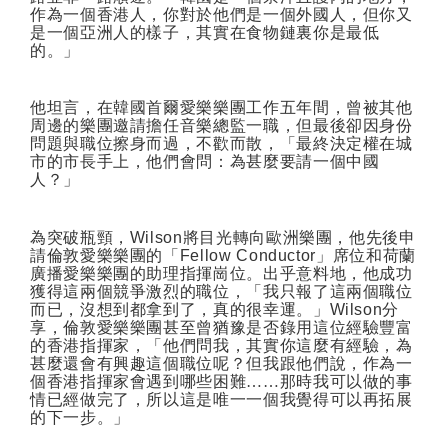
作為一個香港人，你對於他們是一個外國人，但你又
是一個亞洲人的樣子，其實在食物鏈裏你是最低
的。」
他坦言，在韓國首爾愛樂樂團工作五年間，曾被其他
周邊的樂團邀請擔任音樂總監一職，但最後卻因身份
問題與職位擦身而過，不歡而散，「最終決定權在城
市的市長手上，他們會問：為甚麼要請一個中國
人？」
為突破瓶頸，
Wilson
將目光轉向歐洲樂團，他先後申
請倫敦愛樂樂團的「
Fellow Conductor
」席位和荷蘭
廣播愛樂樂團的助理指揮崗位。出乎意料地，他成功
獲得這兩個競爭激烈的職位，「我只報了這兩個職位
而已，沒想到都拿到了，真的很幸運。」
Wilson
分
享，倫敦愛樂樂團甚至曾猶豫是否錄用這位經驗豐富
的香港指揮家，「他們問我，其實你這麼有經驗，為
甚麼還會有興趣這個職位呢？但我跟他們說，作為一
個香港指揮家會遇到哪些困難……那時我可以做的事
情已經做完了，所以這是唯一一個我覺得可以再拓展
的下一步。」