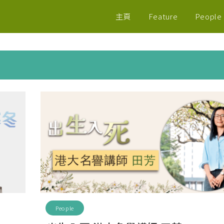
主頁
Feature
People
People