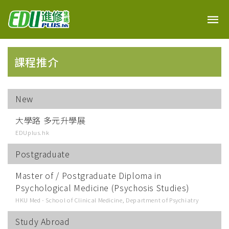
課程推介
New
大學路 多元升學展
EDUplus.hk
Postgraduate
Master of / Postgraduate Diploma in
Psychological Medicine (Psychosis Studies)
HKU Med - School of Clinical Medicine, Department of Psychiatry
Study Abroad