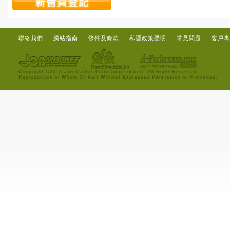
聯絡我們
網站指南
條件及條款
私隱政策聲明
常見問題
客戶專
Copyright ©2013 Job Market Publishing Limited. All Right Reserved.
Reproduction in Whole Or Part Without Expressed Permission is Prohibited.