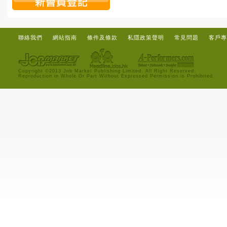
聯絡我們
網站指南
條件及條款
私隱政策聲明
常見問題
客戶專
Copyright ©2013 Job Market Publishing Limited. All Right Reserved.
Reproduction in Whole Or Part Without Expressed Permission is Prohibited.