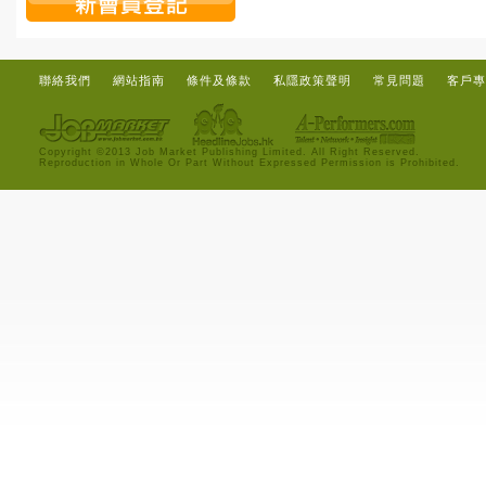
聯絡我們
網站指南
條件及條款
私隱政策聲明
常見問題
客戶專
Copyright ©2013 Job Market Publishing Limited. All Right Reserved.
Reproduction in Whole Or Part Without Expressed Permission is Prohibited.