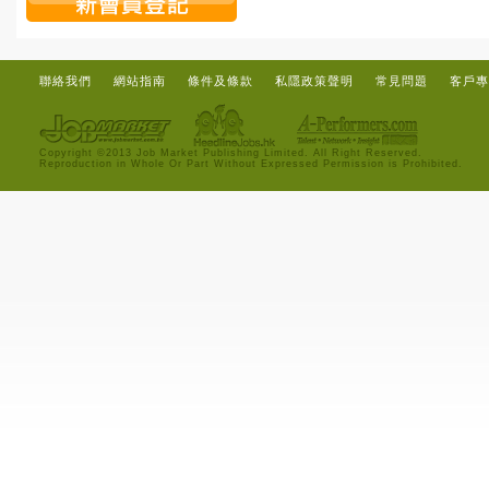
聯絡我們
網站指南
條件及條款
私隱政策聲明
常見問題
客戶專
Copyright ©2013 Job Market Publishing Limited. All Right Reserved.
Reproduction in Whole Or Part Without Expressed Permission is Prohibited.