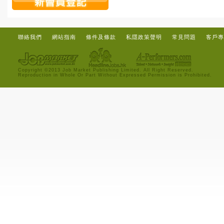
聯絡我們
網站指南
條件及條款
私隱政策聲明
常見問題
客戶專
Copyright ©2013 Job Market Publishing Limited. All Right Reserved.
Reproduction in Whole Or Part Without Expressed Permission is Prohibited.