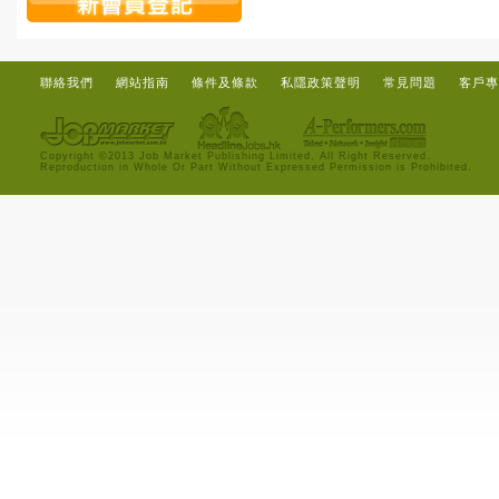
聯絡我們
網站指南
條件及條款
私隱政策聲明
常見問題
客戶專
Copyright ©2013 Job Market Publishing Limited. All Right Reserved.
Reproduction in Whole Or Part Without Expressed Permission is Prohibited.