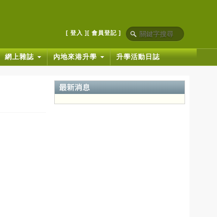
[ 登入 ]
[ 會員登記 ]
網上雜誌
內地來港升學
升學活動日誌