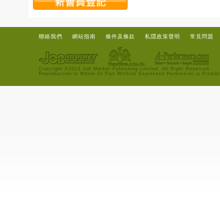
聯絡我們
網站指南
條件及條款
私隱政策聲明
常見問題
Copyright ©2013 Job Market Publishing Limited. All Right Reserved.
Reproduction in Whole Or Part Without Expressed Permission is Prohibi