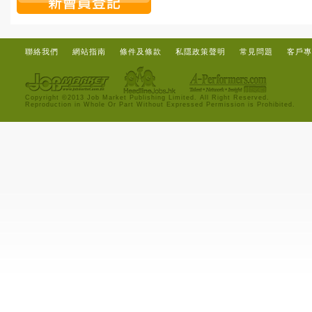
聯絡我們
網站指南
條件及條款
私隱政策聲明
常見問題
客戶專
Copyright ©2013 Job Market Publishing Limited. All Right Reserved.
Reproduction in Whole Or Part Without Expressed Permission is Prohibited.