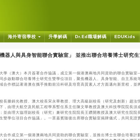
海外寄宿學校
升學解碼
Dr.Ed職場解碼
EDUKids
機器人與具身智能聯合實驗室」 並推出聯合培養博士研究生
大學（澳大）本月簽署合作協議，成立第一個港澳兩地共同資助的聯合實驗室
同步啟動聯合培養博士研究生雙學位項目，聚焦機器人、具身智能、自主系統
域合作標誌著港澳在攜手推動前沿科研及培育高質素人才方面邁向新里程，並
校長滕錦光教授、澳大校長宋永華教授、理大高級副校長（研究及創新）趙汝
下，由理大航空及民航工程學系暫任系主任陳文華教授及澳大科技學院院長須
；並由理大協理副校長（研究）兼研究生院院長王鑽開教授及澳大研究生院院
生雙學位項目合作協議」。一眾嘉賓隨後出席聯合實驗室揭牌儀式，共同見證
大合作成立第一個港澳兩地共同資助的聯合實驗室，並推出博士生聯合培養計