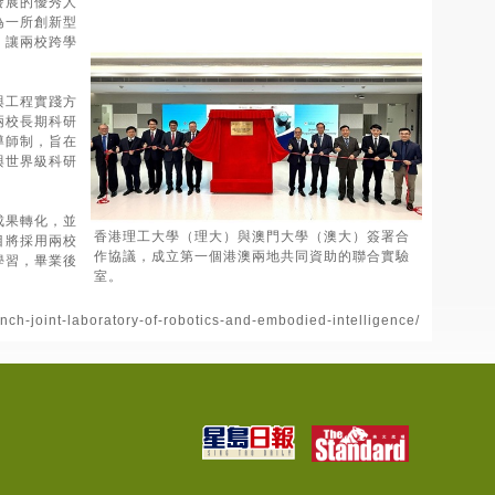
發展的優秀人
為一所創新型
，讓兩校跨學
」
與工程實踐方
兩校長期科研
導師制，旨在
與世界級科研
成果轉化，並
香港理工大學（理大）與澳門大學（澳大）簽署合
目將採用兩校
作協議，成立第一個港澳兩地共同資助的聯合實驗
學習，畢業後
室。
ch-joint-laboratory-of-robotics-and-embodied-intelligence/