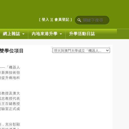
[ 登入 ]
[ 會員登記 ]
網上雜誌
內地來港升學
升學活動日誌
雙學位項目
——「機器人
等新興技術領
將提升兩地科
恆教授及澳大
成忠教授代表
長王百鍵教授
實驗室正式成
劃，充分彰顯