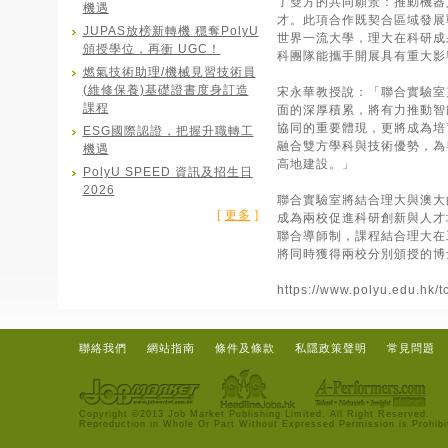
了雙方的共同願景：推動機器
機遇
才。此項合作既契合區域發展
JUPAS放榜新轉機 穩奪PolyU
世界一流大學，理大在科研成
頒授學位，再衝 UGC！
科團隊能攜手開展具有重大影
燃氣技術助理/機械見習技術員
(維修保養)基礎證書度身訂造
宋永華教授說：「聯合實驗室
課程
面的深厚積累，將有力推動智
協同的重要體現，更將成為培
ESG國際認證，把握升職轉工
融合雙方學科與技術優勢，為
機遇
高地建設。」
PolyU SPEED 資訊及招生日
2026
聯合實驗室將結合理大與澳大
[
更多
]
成為兩校促進科研創新與人才
聯合導師制，課程結合理大在
將同時獲得兩校分別頒授的博
https://www.polyu.edu.hk/
聯絡我們
網站指南
條件及條款
私隱政策聲明
常見問題
Copyright ©2013 Job Market Publishing Limited. All Right Reserved.
Reproduction in Whole Or Part Without Expressed Permission is Prohibi