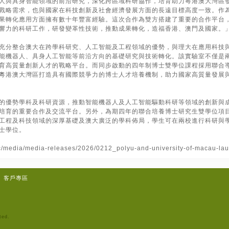
人與具身智能領域的前沿研究，深化跨區域科研協作，培育助力粵港澳大灣區
戰略需求，也與國家在科技創新及社會經濟發展方面的長遠目標高度一致。作
果轉化應用方面擁有數十年豐富經驗。這次合作為雙方搭建了重要的合作平台
響力的科研工作，研發變革性技術，推動成果轉化，造福香港、澳門及國家。
充分整合澳大在跨學科研究、人工智能及工程領域的優勢，與理大在應用科技
能機器人、具身人工智能等前沿方向的基礎研究與技術轉化。該實驗室不僅是
育高質量創新人才的戰略平台。而同步啟動的四年制博士雙學位課程採用聯合
粵港澳大灣區打造具有國際競爭力的博士人才培養機制，助力國家高質量發展
的優勢學科及科研資源，推動智能機器人及人工智能驅動科研等領域的創新與
培育的重要合作及交流平台。另外，為期四年的聯合培養博士研究生雙學位項
工程及科技領域的深厚基礎及澳大廣泛的學科佈局，學生可在兩校進行科研與
士學位。
tc/media/media-releases/2026/0212_polyu-and-university-of-macau-laun
客戶專區
ted.