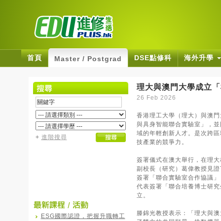
首頁
DSE點修科
海外升學
Master / Postgrad
理大與澳門大學成立「
26 Feb 2026
香港理工大學（理大）與澳門
與具身智能聯合實驗室」，並
域的年輕創新人才。是次跨區
+
進階搜尋
技產業的競爭力。
簽署儀式在澳大舉行，在理大
副校長（研究）葛偉教授見證
簽署「聯合實驗室合作協議」
代表簽署「聯合培養博士研究
立。
滕錦光教授表示：「理大與澳
ESG國際認證，把握升職轉工