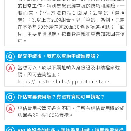
的日常工作，特別是您已經掌握的技巧和經驗。一
般而言，評估方法包括1.面見；2.筆試（選擇
題）；3.以上方式的組合。以「筆試」為例，只需
在不多於30分鐘作答20至30條多項選擇題；「面
見」主要是情境題，按自身經驗和專業知識回答便
可。
提交申請後，我可以查詢申請進度嗎？
當然可以！於以下網址輸入身份證及申請檔案號
碼，即可查詢進度：
https://rpl.vtc.edu.hk/application-status
評估需要費用嗎？有沒有資助可申請呢？
評估費用按單元各有不同，但所有評估費用將於成
功通過RPL後100%發還。
RPL的好處如此多，應該盡早申請！請問機電業從