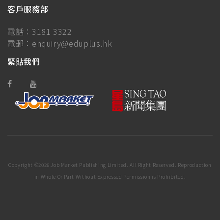
客戶服務部
電話：
3181 3322
電郵：
enquiry@eduplus.hk
緊貼我們
Copyright ©
2026 Job Market Publishing Limited. All Right Reserved. Reproduction
in Whole Or Part Without Expressed Permission is Prohibited.