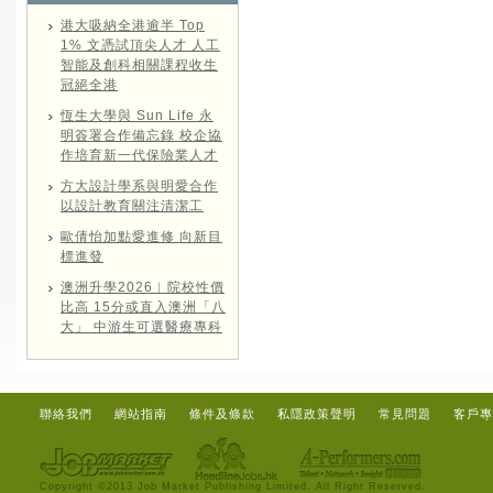
港大吸納全港逾半 Top
1% 文憑試頂尖人才 人工
智能及創科相關課程收生
冠絕全港
恆生大學與 Sun Life 永
明簽署合作備忘錄 校企協
作培育新一代保險業人才
方大設計學系與明愛合作
以設計教育關注清潔工
歐倩怡加點愛進修 向新目
標進發
澳洲升學2026︱院校性價
比高 15分或直入澳洲「八
大」 中游生可選醫療專科
聯絡我們
網站指南
條件及條款
私隱政策聲明
常見問題
客戶專
Copyright ©2013 Job Market Publishing Limited. All Right Reserved.