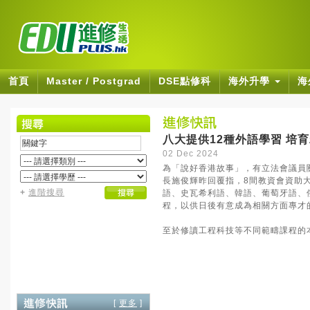
首頁
Master / Postgrad
DSE點修科
海外升學
海
八大提供12種外語學習 培
02 Dec 2024
為「說好香港故事」，有立法會議員
長施俊輝昨回覆指，8間教資會資助
+
進階搜尋
語、史瓦希利語、韓語、葡萄牙語、
程，以供日後有意成為相關方面專才
至於修讀工程科技等不同範疇課程的
[
更多
]