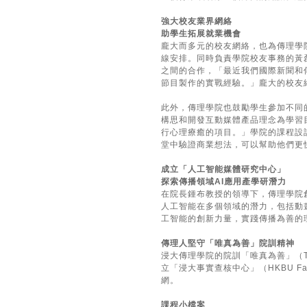
強大校友業界網絡
助學生拓展就業機會
龐大而多元的校友網絡，也為傳理學
線安排。同時負責學院校友事務的黃
之間的合作，「最近我們國際新聞和
節目製作的實戰經驗。」龐大的校友
此外，傳理學院也鼓勵學生參加不同的
構思和開發互動媒體產品理念為學習目標
行心理療癒的項目。」學院的課程設
堂中驗證商業想法，可以幫助他們更
成立「人工智能媒體研究中心」
探索傳播領域AI應用產學研潛力
在院長鍾布教授的領導下，傳理學院創辦
人工智能在多個領域的潛力，包括動
工智能的創新力量，實踐傳播為善的
傳理人堅守「唯真為善」院訓精神
浸大傳理學院的院訓「唯真為善」（Tr
立「浸大事實查核中心」（HKBU 
網。
課程小檔案