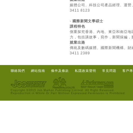
媒體公司、科技公司產品經理、運營
3411 8123
-
國際新聞文學碩士
課程特色
側重探究香港、內地、東亞和南亞地
力，包括講故事，寫作，新聞採編，
就業出路
傳統及數碼媒體、國際新聞機構、財
3411 2389
聯絡我們
網站指南
條件及條款
私隱政策聲明
常見問題
客戶專
Copyright ©2013 Job Market Publishing Limited. All Right Reserved.
Reproduction in Whole Or Part Without Expressed Permission is Prohibited.