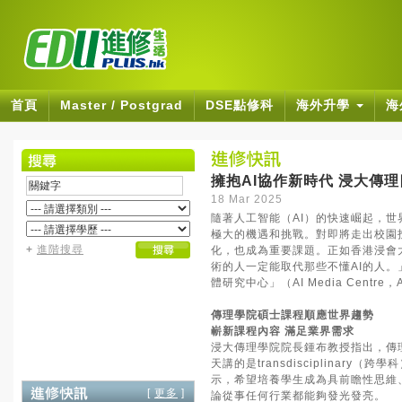
首頁
Master / Postgrad
DSE點修科
海外升學
海
擁抱AI協作新時代 浸大傳
18 Mar 2025
隨著人工智能（AI）的快速崛起，
極大的機遇和挑戰。對即將走出校園
+
進階搜尋
化，也成為重要課題。正如香港浸會大
術的人一定能取代那些不懂AI的人
體研究中心」（AI Media Cen
傳理學院碩士課程順應世界趨勢
嶄新課程內容 滿足業界需求
浸大傳理學院院長鍾布教授指出，傳
天講的是transdisciplina
示，希望培養學生成為具前瞻性思維
[
更多
]
論從事任何行業都能夠發光發亮。