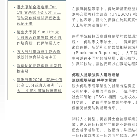
港大吸納全港逾半 Top
在數碼轉型浪潮中，傳統媒體正經歷
1% 文憑試頂尖人才 人工
為聯合國教科文組織（UNESCO
智能及創科相關課程收生
子，他表示，新聞的價值在於其真實
冠絕全港
人工智能無法做到的。
恆生大學與 Sun Life 永
傳理學院積極回應瞬息萬變的媒體環
明簽署合作備忘錄 校企協
程：「傳理學文學碩士」、「傳媒管
作培育新一代保險業人才
來自傳播、新聞和互動媒體相關領域
方大設計學系與明愛合作
（Blockchain Reporti
以設計教育關注清潔工
生可以往不同的領域發展，靈活轉型
知識和技能，讓他們可以在職場站穩
歐倩怡加點愛進修 向新目
標進發
傳理人是最強與人溝通連繫
澳洲升學2026︱院校性價
適應職場關鍵 轉型無難度
比高 15分或直入澳洲「八
浸大傳理學院畢業生的就業出路廣泛
大」 中游生可選醫療專科
公司的中、高層管理職位。「傳理學
社會和管治（ESG）相關，也有校
打交道，「從傳理學院畢業的學生，
個優勢就更能夠體現出來。」
關於人才轉型，黃磊博士也曾跟畢業
業，進入這個行業的門檻是不是特別
便會越來越熟悉。」他指出，掌握結
一個行業或者某一個方面的知識。經