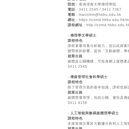
院校
：香港浸會大學傳理學院
電話
：3411 2545 / 3411 7367
電郵
：
macomm@hkbu.edu.hk
網址
：
https://comd.hkbu.edu.hk
課程網址
：
http://comd.hkbu.edu.h
-
傳理學文學碩士
課程特色
課程著重培養分析能力，並以此探索
變帶來的影響。提供「互動媒體」專
就業出路
媒體及公關機構，可投身網上媒體產
3411 2545
-
傳媒管理社會科學碩士
課程特色
除了管理方面的基本知識，課程也探
就業出路
媒體營運管理，包括公關、廣告及傳
3411 8158
-
人工智能與數碼媒體理學碩士
課程特色
全港首個注重於大數據分析和人工智
就業出路