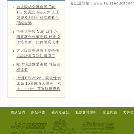
登記及詳情：
www.swisseducation.
港大吸納全港逾半 Top
1% 文憑試頂尖人才 人工
智能及創科相關課程收生
冠絕全港
恆生大學與 Sun Life 永
明簽署合作備忘錄 校企協
作培育新一代保險業人才
方大設計學系與明愛合作
以設計教育關注清潔工
歐倩怡加點愛進修 向新目
標進發
澳洲升學2026︱院校性價
比高 15分或直入澳洲「八
大」 中游生可選醫療專科
聯絡我們
網站指南
條件及條款
私隱政策聲明
常見問題
客戶專
Copyright ©2013 Job Market Publishing Limited. All Right Reserved.