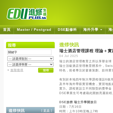
首頁
Master / Postgrad
DSE點修科
海外升學
海
瑞士酒店管理課程 理論＋實
04 Jul 2025
瑞士的酒店管理教育之所以享譽全球
瑞士頂級酒店管理教育體系中，Swiss Hot
+
進階搜尋
特色，前者專注於宴會策劃、款待業
有別於本地四年制大學課程僅設6個
及半年海外帶薪實習機會，實習地點
實力。課程更設立不同類型的獎學金
DSE畢業生可考慮藉此開創亮麗前程
DSE放榜 瑞士升學開放日
日期：7月16日
[
更多
]
時間：上午10時至晚上7時