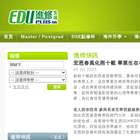
首頁
Master / Postgrad
DSE點修科
海外升學
海
宏恩春風化雨十載 畢業生在
04 Jul 2025
創校十載的宏恩基督教學院，秉承培
的專業人才。這些畢業生將所學到的
+
進階搜尋
道，或在專業領域持續深耕，皆綻放
事，從跨界闖蕩影視業的心理學畢業
果，為社會培育優秀棟樑。
老人院舍院長 參與長者安寧照顧服務
踏出宏恩基督教學院校門六年，首屆
的使命感，在香港中學文憑試(HKD
位課程。回首這段求學歲月，他坦言
宏恩的首兩年課程為我奠定了扎實的
[
更多
]