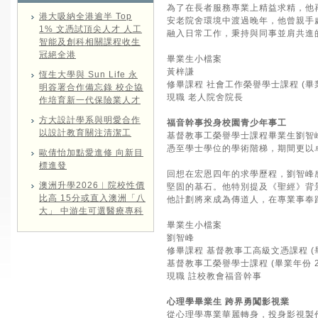
為了在長者服務專業上精益求精，他
港大吸納全港逾半 Top
安老院舍環境中渡過晚年，他曾親手
1% 文憑試頂尖人才 人工
融入日常工作，秉持與同事並肩共進
智能及創科相關課程收生
冠絕全港
畢業生小檔案
黃梓謙
恆生大學與 Sun Life 永
修畢課程 社會工作榮譽學士課程 (畢業
明簽署合作備忘錄 校企協
現職 老人院舍院長
作培育新一代保險業人才
方大設計學系與明愛合作
福音幹事投身校園青少年事工
以設計教育關注清潔工
基督教事工榮譽學士課程畢業生劉智
憑至學士學位的學術階梯，期間更以
歐倩怡加點愛進修 向新目
標進發
回想在宏恩四年的求學歷程，劉智峰
澳洲升學2026︱院校性價
堅固的基石。他特別提及《聖經》背
比高 15分或直入澳洲「八
他計劃將來成為傳道人，在專業事奉
大」 中游生可選醫療專科
畢業生小檔案
劉智峰
修畢課程 基督教事工高級文憑課程 (畢
基督教事工榮譽學士課程 (畢業年份 2
現職 註校教會福音幹事
心理學畢業生 跨界勇闖影視業
從心理學專業華麗轉身，投身影視製