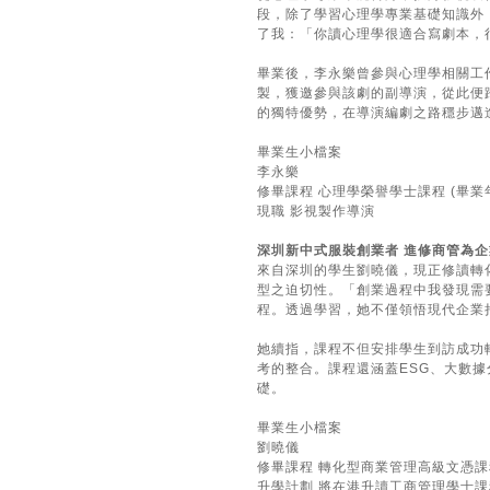
段，除了學習心理學專業基礎知識外
了我：「你讀心理學很適合寫劇本，
畢業後，李永樂曾參與心理學相關工
製，獲邀參與該劇的副導演，從此便
的獨特優勢，在導演編劇之路穩步邁
畢業生小檔案
李永樂
修畢課程 心理學榮譽學士課程 (畢業年
現職 影視製作導演
深圳新中式服裝創業者 進修商管為
來自深圳的學生劉曉儀，現正修讀轉
型之迫切性。「創業過程中我發現需
程。透過學習，她不僅領悟現代企業
她續指，課程不但安排學生到訪成功
考的整合。課程還涵蓋ESG、大數
礎。
畢業生小檔案
劉曉儀
修畢課程 轉化型商業管理高級文憑課程 
升學計劃 將在港升讀工商管理學士課