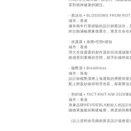
眾對精神健康的關注。
- 蔡詠欣 • BLOSSOMS FROM ROT
城市：香港
擁有兩年行業經驗的設計師蔡詠欣，其
終以飽滿輪廓象徵重生，寓意生命在
- 徐露露 • 身體•空間•感知
城市：香港
理大生徐露露的創作源於街頭虔誠敬
能感受到重構的空間，賦予針織時裝
- 楊艷潔 • Breathless
城市：珠海
設計師楊艷潔將上海通勤的擠壓與窒息
配上輕盈紗線與明亮色彩，探索壓迫
- 邢鈞城 • TACT-KNIT A/W 202
城市：香港
身兼品牌NEVIDEBLA創始人的設
織物軍服般的剛硬輪廓，將柔韌與剛
（以上資料由毛織創新及設計協會提