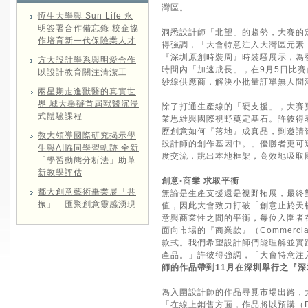
灣區。
恆生大學與 Sun Life 永
明簽署合作備忘錄 校企協
洞悉設計師「北望」的趨勢，大賽的
作培育新一代保險業人才
得強調，「大會特意注入大灣區元素
『深圳原創時裝周』時裝騷展示，為
方大設計學系與明愛合作
時間內「加速成長」，在9月5日比
以設計教育關注清潔工
紗線供應商，解決小批量訂單無人問
兩星期走進獸醫的真實世
界 城大舉辦首屆獸醫沉浸
除了打通生產線的「硬支援」，大賽
式體驗課程
業思維與國際視野奠定基石。許彼得
歷創意如何『落地』成真品，到邀請
教大領導國際研究揭示學
設計師的創作基因中。」優勝者更可
生與AI協同學習軌跡 全新
度交流，跳出本地框架，高效地吸取
「學習動態分析法」助革
新教學評估
創意•商業 求取平衡
都大創意藝術畢業展「共
無論是生產支援還是視野拓展，最終
振」 匯聚創意靈感湧現
值，因此大會致力打破「創意止於天
意與商業性之間的平衡，每位入圍者在
面向市場的『商業款』（Commerc
款式。我們希望設計師們能理解並實
產品。」許彼得強調，「大會特意注
師的作品帶到11月在深圳舉行之『深
為入圍設計師的作品尋覓市場出路，
「在線上銷售方面，作品將以預購（P