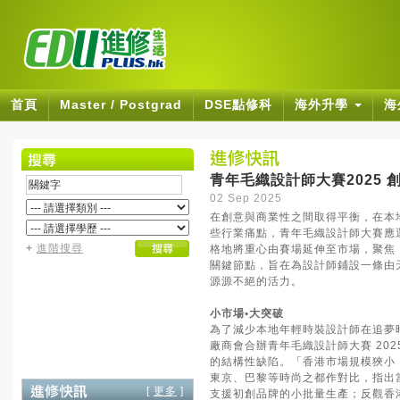
首頁
Master / Postgrad
DSE點修科
海外升學
海
青年毛織設計師大賽2025 
02 Sep 2025
在創意與商業性之間取得平衡，在本
些行業痛點，青年毛織設計師大賽應
+
進階搜尋
格地將重心由賽場延伸至市場，聚焦
關鍵節點，旨在為設計師鋪設一條由
源源不絕的活力。
小市場•大突破
為了減少本地年輕時裝設計師在追夢
廠商會合辦青年毛織設計師大賽 20
的結構性缺陷。「香港市場規模狹小
東京、巴黎等時尚之都作對比，指出當
[
更多
]
支援初創品牌的小批量生產；反觀香