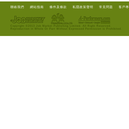
聯絡我們
網站指南
條件及條款
私隱政策聲明
常見問題
客戶專
Copyright ©2013 Job Market Publishing Limited. All Right Reserved.
Reproduction in Whole Or Part Without Expressed Permission is Prohibited.