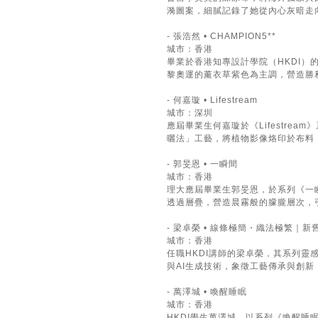
漪圖案，細膩記錄了她從內心灰暗走
- 張浩然 • CHAMPION5**
城市：香港
畢業於香港知專設計學院（HKDI）
黎奧運的薰衣草紫色為主調，營造勝
- 何嘉璇 • Lifestream
城市：深圳
應屆畢業生何嘉璇於《Lifestr
曬法」工藝，將植物影像烙印於布料
- 郭旻恩 • 一瞬間
城市：香港
理大應屆畢業生郭旻恩，於系列《一
透過層疊，營造晨霧般的朦朧層次，
- 梁卓榮 • 線條極簡・織法極繁｜
城市：香港
任職HKDI講師的梁卓榮，其系列
與AI生成技術，象徵工藝傳承與創
- 萬澤城 • 喚醒睡眠
城市：香港
HKDI學生萬澤城，以系列《喚醒