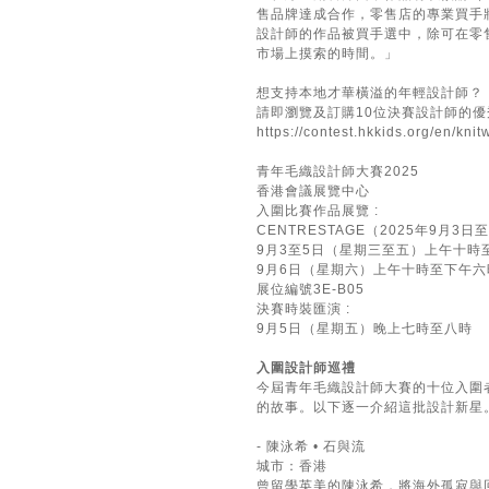
售品牌達成合作，零售店的專業買手
設計師的作品被買手選中，除可在零
市場上摸索的時間。」
想支持本地才華橫溢的年輕設計師？
請即瀏覽及訂購10位決賽設計師的優
https://contest.hkkids.org/en/kni
青年毛織設計師大賽2025
香港會議展覽中心
入圍比賽作品展覽 :
CENTRESTAGE（2025年9月3
9月3至5日（星期三至五）上午十時
9月6日（星期六）上午十時至下午六
展位編號3E-B05
決賽時裝匯演 :
9月5日（星期五）晚上七時至八時
入圍設計師巡禮
今屆青年毛織設計師大賽的十位入圍
的故事。以下逐一介紹這批設計新星
- 陳泳希 • 石與流
城市：香港
曾留學英美的陳泳希，將海外孤寂與