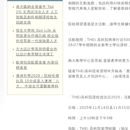
相關的互動遊戲，包括利用AI技術
港大吸納全港逾半 Top
智能汽車無人駕駛技術，了解最新綠
1% 文憑試頂尖人才 人工
智能及創科相關課程收生
冠絕全港
院校期望通過是次活動，讓學生根據
恆生大學與 Sun Life 永
明簽署合作備忘錄 校企協
活動期間，THEi 高科院將舉行近
作培育新一代保險業人才
26/27學年開辦的全新學士學位課
方大設計學系與明愛合作
以設計教育關注清潔工
兩大教學中心首亮相 盡展產學研實力
歐倩怡加點愛進修 向新目
標進發
隨著THEi高科院有望明年升格為
澳洲升學2026︱院校性價
源教育及人才培訓中心」 （由環境
比高 15分或直入澳洲「八
大」 中游生可選醫療專科
「THEi高科院課程資訊日2025」
日期：2025年11月14日及11月1
時間：上午10時至下午5時
地點：THEi 高科院柴灣校園 （地