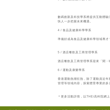
數碼創新及科技學系將提供互動體驗
快人一步把握未來機遇。
4 / 食品及健康科學學系
準備好成為食品及健康科學領域專才
5 / 酒店餐飲及工商管理學系
酒店餐飲及工商管理學系迎來「聞・
6 / 運動及康樂學系
香港運動熱潮狂熱，除了運動員近年
管理等領域內容，探索體育專業的多
＊更多活動詳情，以THEi高科院網上公布為準 ht