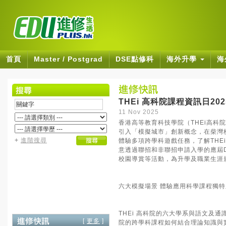
首頁
Master / Postgrad
DSE點修科
海外升學
海
THEi 高科院課程資訊日2
11 Nov 2025
香港高等教育科技學院（THEi高科院）
引入「模擬城市」創新概念，在柴灣
+
進階搜尋
體驗多項跨學科遊戲任務，了解THE
意透過聯招和非聯招申請入學的應屆
校園導賞等活動，為升學及職業生涯
六大模擬場景 體驗應用科學課程獨特
THEi 高科院的六大學系與語文及
[
更多
]
院的跨學科課程如何結合理論知識與