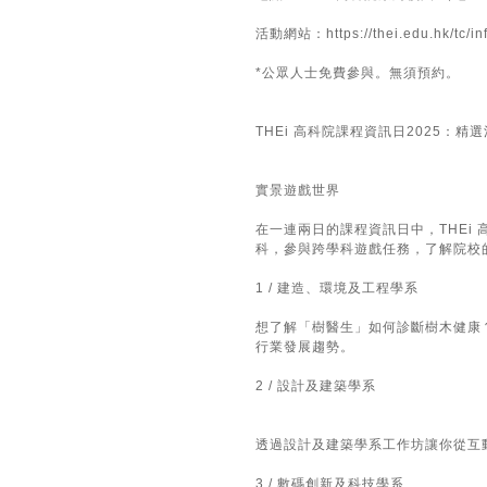
活動網站：https://thei.edu.hk/tc/in
*公眾人士免費參與。無須預約。
THEi 高科院課程資訊日2025：精
實景遊戲世界
在一連兩日的課程資訊日中，THE
科，參與跨學科遊戲任務，了解院校
1 / 建造、環境及工程學系
想了解「樹醫生」如何診斷樹木健康
行業發展趨勢。
2 / 設計及建築學系
透過設計及建築學系工作坊讓你從互
3 / 數碼創新及科技學系