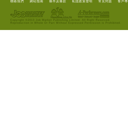
聯絡我們
網站指南
條件及條款
私隱政策聲明
常見問題
客戶專
Copyright ©2013 Job Market Publishing Limited. All Right Reserved.
Reproduction in Whole Or Part Without Expressed Permission is Prohibited.