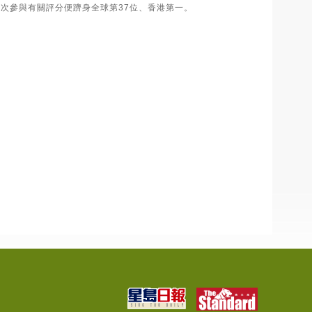
二次參與有關評分便躋身全球第37位、香港第一。