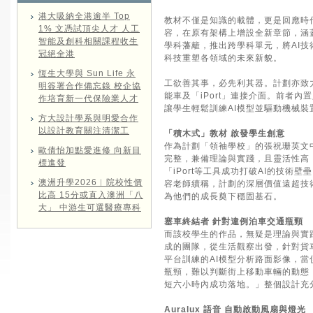
港大吸納全港逾半 Top
教材不僅是知識的載體，更是回應時
1% 文憑試頂尖人才 人工
容，在原有架構上增設全新章節，涵
智能及創科相關課程收生
學科藩籬，推出跨學科單元，將AI
冠絕全港
科技重塑各領域的未來新貌。
恆生大學與 Sun Life 永
工欲善其事，必先利其器。計劃亦致力
明簽署合作備忘錄 校企協
能車及「iPort」連接介面。前者內
作培育新一代保險業人才
讓學生輕鬆訓練AI模型並驅動機械
方大設計學系與明愛合作
以設計教育關注清潔工
「積木式」教材 啟發學生創意
作為計劃「領袖學校」的張祝珊英文
歐倩怡加點愛進修 向新目
完整，兼備理論與實踐，且靈活性高
標進發
「iPort等工具成功打破AI的技
澳洲升學2026︱院校性價
容老師續稱，計劃的深層價值遠超技
比高 15分或直入澳洲「八
為他們的成長奠下穩固基石。
大」 中游生可選醫療專科
塞車終結者 針對違例泊車交通瓶頸
而該校學生的作品，無疑是理論與實
成的團隊，從生活觀察出發，針對貨車違
平台訓練的AI模型分析路面影像，
瓶頸，難以判斷街上移動車輛的動態
短六小時內成功落地。」整個設計充
Auralux 語音 自動啟動風扇與燈光