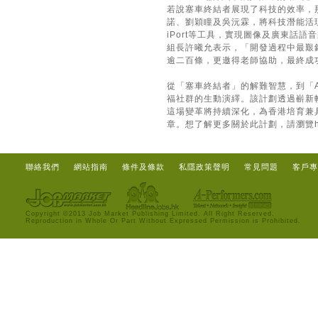
若說塞車終結者展現了科技的效率，那
諾、劉穎瞳及吳沅霖，將科技潛能活現
iPort等工具，實現圖像及廣東話
組長許曦允表示，「開發過程中最艱
逾二百條，更邀得老師協助，最終成
從「塞車終結者」的解難智慧，到「A
福社群的生動演繹。該計劃透過嶄新
這場變革將持續深化，為香港培育兼
章。想了解更多關於此計劃，請瀏覽
聯絡我們
網站指南
條件及條款
私隱政策聲明
常見問題
客戶專
Copyright ©2013 Job Market Publishing Limited. All Right Reserved.
Reproduction in Whole Or Part Without Expressed Permission is Prohibited.