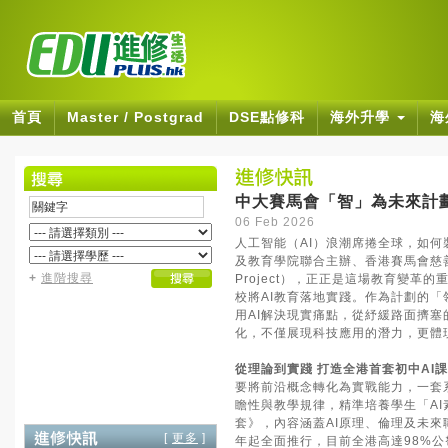
首頁
Master / Postgrad
DSE點修科
海外升學
海
中大賽馬會「智」為未來計劃
06 Feb 2026
人工智能（AI）浪潮席捲全球，如
及教育學院聯合主辦、香港賽馬會慈善信託基
+
進階搜尋
Project），正正是這場教育變
校將AI教育落地實踐。作為計劃的
用AI解決現實痛點，從紓緩路面擠
化，不僅展現科技應用的潛力，更體
從理論到實踐 打造全港首套初中AI
要將前沿概念轉化為實戰能力，一套
瞻性與教學規律，精準培養學生「AI
套》，內容涵蓋AI原理、倫理及未來
[
更多
]
年起全面推行，目前全港高達98%