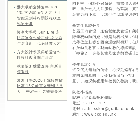
的其中一個核心召命是「植根僕人領
港大吸納全港逾半 Top
暗，勇於進入人群服務。他強調，真
1% 文憑試頂尖人才 人工
影響力的小眾」，讓他們以謙卑與專
智能及創科相關課程收生
冠絕全港
畢業生見證分享
首屆工商管理（服務營銷及管理）榮譽
恆生大學與 Sun Life 永
際學校幼師的她，雖是商科出身，但
明簽署合作備忘錄 校企協
成學位並赴聯合國會議擴闊視野，但
作培育新一代保險業人才
在於幼兒教育，我向幼教的導師查詢
方大設計學系與明愛合作
「轉跑道」進修兒童及家庭教育碩士
以設計教育關注清潔工
學生見證分享
歐倩怡加點愛進修 向新目
這份僕人領袖的信念，亦深刻烙印在
標進發
校園氛圍薰陶下，令我徹底放下功利
澳洲升學2026︱院校性價
童。」她深銘崔康常校長的教誨，明
比高 15分或直入澳洲「八
大」 中游生可選醫療專科
院校小檔案
院校：宏恩基督教學院
電話 ：2115 1215
電郵：
admission@gratia.edu.hk
網址：
www.gcc.edu.hk