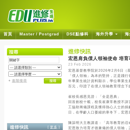
首頁
Master / Postgrad
DSE點修科
海外升學
海
宏恩肩負僕人領袖使命 培
23 Feb 2026
宏恩基督教學院於2026年2月6日
「僕人領袖」為本的堅持，正是踐行香
+
進階搜尋
年畢業生統計資料顯示，學位畢業生
百元，印證了在僕人領袖教育理念下
崔校長感恩見證：「全是恩典」
回首創校十載，校長崔康常教授不諱
工協助籌備課程及獲得熱心人士的捐
日，在學齡人口萎縮的寒冬下，宏恩
陳謳明大主教講道：「高等教育的召
[
更多
]
宏恩致力培育才德兼備的僕人領袖，