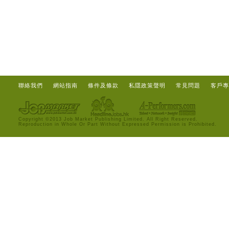
聯絡我們
網站指南
條件及條款
私隱政策聲明
常見問題
客戶專
Copyright ©2013 Job Market Publishing Limited. All Right Reserved.
Reproduction in Whole Or Part Without Expressed Permission is Prohibited.