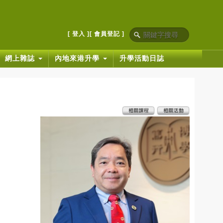
[ 登入 ]
[ 會員登記 ]
網上雜誌
內地來港升學
升學活動日誌