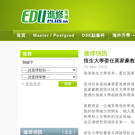
首頁
Master / Postgrad
DSE點修科
海外升學
恆生大學委任莫家豪教
10 Mar 2026
香港恆生大學宣布，委任莫家
+
進階搜尋
是項任命是由遴選委員會經過
莫家豪教授現任恆生大學常務
曾擔任嶺南大學副校長和香港
莫教授是一位備受尊崇的學者
面的領導能力而聞名，他入選史
科學和人文學科的頂尖領袖。最
在亞洲研究領域排名第一，在
[
更多
]
恆生大學校董會主席林慧虹女