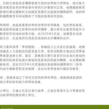
、比較社會政策及機構發展方面的領導能力而聞名。他出版大
高等教育改革的學術著作和同行評審期刊文章。他獲國家教育
曾擔任聯合國教科文組織及英國文化協會的國際顧問。他的研
和國際教育等領域獲得了可觀的角逐研究資助。
學期間，他負責重要的學術領導和管理職責，包括學術發展、
略規劃幫助建立跨學科的研究團隊，擴大研究生教育和提升大
教育研究領域的領導才能，自2025年5月起，他獲委任為英
副主任，以促進與亞洲及其他地區合作機構的合作。
革力量和倡導「學習關懷」，積極投入公共及社區服務。他獲
訓練及人力策劃諮詢委員會主席、衛奕信勳爵文物信託理事會
專責委員會主席。最近，莫教授又獲行政長官任命為社會福利
香港特區政府負責社會福利及政策的高級別機構。在全國範圍
會會員，並於2025年4月受邀擔任新創辦的國際期刊《高等
刊由中國教育部支持創辦，旨在向世界推廣中國高等教育。
學以來，莫教授成立了研究生院和跨學科學院，推動開發新課程
強大學的研究能力和學術形象。
士學位，主修公共及社會行政學，之後在香港中文大學獲得哲
治經濟學院獲得博士學位。