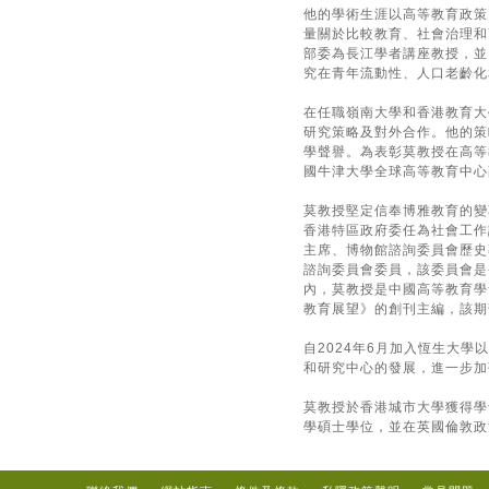
他的學術生涯以高等教育政策
量關於比較教育、社會治理和
部委為長江學者講座教授，並
究在青年流動性、人口老齡化
在任職嶺南大學和香港教育大
研究策略及對外合作。他的策
學聲譽。為表彰莫教授在高等
國牛津大學全球高等教育中心
莫教授堅定信奉博雅教育的變
香港特區政府委任為社會工作
主席、博物館諮詢委員會歷史
諮詢委員會委員，該委員會是
內，莫教授是中國高等教育學
教育展望》的創刊主編，該期
自2024年6月加入恆生大
和研究中心的發展，進一步加
莫教授於香港城市大學獲得學
學碩士學位，並在英國倫敦政