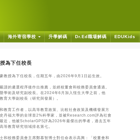
海外寄宿學校
升學解碼
Dr.Ed職場解碼
EDUKids
授為下任校長
豪教授為下任校長，任期五年，由2026年9月1日起生效。
嚴謹的遴選程序後作出推薦，並經校董會和校務委員會通過。
暨學術及研究副校長。在2024年6月加入恆生大學之前，他
教育大學副校長（研究與發展）。
和教育工作者，以高等教育政策、比較社會政策及機構發展方
丹福大學的全球首2%科學家，並被Research.com評為社會
近，他被ScholarGPS評為2026年最傑出的學者，過去五年
高等教育研究領域排名第七。
士和校務委員會主席鄭慕智博士對任命表示高興：「校董會和