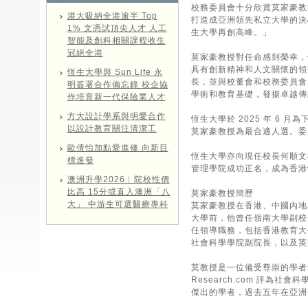
校務委員會十分欣賞莫家豪教
港大吸納全港逾半 Top
打造成亞洲領先私立大學的決
1% 文憑試頂尖人才 人工
生大學再創高峰。」
智能及創科相關課程收生
冠絕全港
莫家豪教授對任命感到榮幸，
具有創新精神和人文關懷的領
恆生大學與 Sun Life 永
長，並與校董會和校務委員會
明簽署合作備忘錄 校企協
學術和教育基礎，發揚卓越傳
作培育新一代保險業人才
方大設計學系與明愛合作
恆生大學於 2025 年 6
以設計教育關注清潔工
莫家豪教授為最合適人選。委
歐倩怡加點愛進修 向新目
恆生大學亦向現任校長何順文
標進發
管理學院成功正名，成為香港
澳洲升學2026︱院校性價
比高 15分或直入澳洲「八
莫家豪教授簡歷
大」 中游生可選醫療專科
莫家豪教授在香港、中國內地
大學前，他曾任嶺南大學副校
任領導職務，包括香港教育大
社會科學學院副院長，以及英
莫教授是一位備受尊崇的學者
Research.com 評為社
傑出的學者，過去五年在亞洲