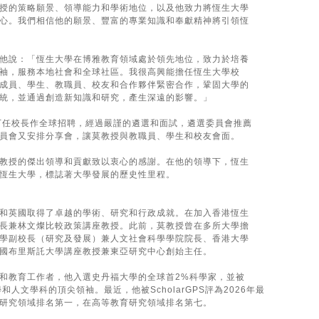
授的策略願景、領導能力和學術地位，以及他致力將恆生大學
心。我們相信他的願景、豐富的專業知識和奉獻精神將引領恆
他說：「恆生大學在博雅教育領域處於領先地位，致力於培養
袖，服務本地社會和全球社區。我很高興能擔任恆生大學校
成員、學生、教職員、校友和合作夥伴緊密合作，鞏固大學的
統，並通過創造新知識和研究，產生深遠的影響。」
 月為下任校長作全球招聘，經過嚴謹的遴選和面試，遴選委員會推薦
員會又安排分享會，讓莫教授與教職員、學生和校友會面。
教授的傑出領導和貢獻致以衷心的感謝。在他的領導下，恆生
恆生大學，標誌著大學發展的歷史性里程。
和英國取得了卓越的學術、研究和行政成就。在加入香港恆生
長兼林文燦比較政策講座教授。此前，莫教授曾在多所大學擔
學副校長（研究及發展）兼人文社會科學學院院長、香港大學
國布里斯託大學講座教授兼東亞研究中心創始主任。
和教育工作者，他入選史丹福大學的全球首2%科學家，並被
會科學和人文學科的頂尖領袖。最近，他被ScholarGPS評為2026年最
研究領域排名第一，在高等教育研究領域排名第七。