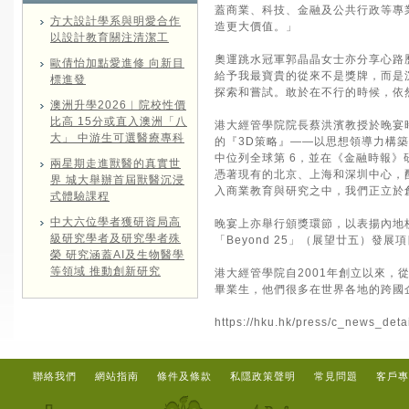
蓋商業、科技、金融及公共行政等專
方大設計學系與明愛合作
造更大價值。」
以設計教育關注清潔工
奧運跳水冠軍郭晶晶女士亦分享心路
歐倩怡加點愛進修 向新目
給予我最寶貴的從來不是獎牌，而是
標進發
探索和嘗試。敢於在不行的時候，依
澳洲升學2026︱院校性價
比高 15分或直入澳洲「八
港大經管學院院長蔡洪濱教授於晚宴
大」 中游生可選醫療專科
的『3D策略』——以思想領導力構築
中位列全球第 6，並在《金融時報
兩星期走進獸醫的真實世
憑著現有的北京、上海和深圳中心，
界 城大舉辦首屆獸醫沉浸
入商業教育與研究之中，我們正立於
式體驗課程
中大六位學者獲研資局高
晚宴上亦舉行頒獎環節，以表揚內地
級研究學者及研究學者殊
「Beyond 25」（展望廿五）
榮 研究涵蓋AI及生物醫學
等領域 推動創新研究
港大經管學院自2001年創立以來
畢業生，他們很多在世界各地的跨國
https://hku.hk/press/c_news_deta
聯絡我們
網站指南
條件及條款
私隱政策聲明
常見問題
客戶專