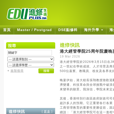
首頁
Master / Postgrad
DSE點修科
海外升學
海
港大經管學院25周年院慶
19 Mar 2026
港大經管學院於2026年3月15日
之一世紀在學術成就、人才培育及商界
+
進階搜尋
500位嘉賓、教職員、校友及各界
晚宴伊始，港大校長張翔教授致歡迎
濟變遷、科技革命與全球挑戰中破浪
來變革的願景。我深信，學院未來定
其後，香港特別行政區政府財政司司
超許多人的預期。它正重塑各行各業
工商管理教育的重要性更勝從前，因
[
更多
]
續說：「港大經管學院可在這一進程