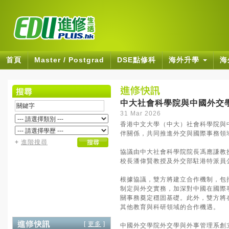
首頁
Master / Postgrad
DSE點修科
海外升學
海
中大社會科學院與中國外交
31 Mar 2026
香港中文大學（中大）社會科學院與
伴關係，共同推進外交與國際事務領
+
進階搜尋
協議由中大社會科學院院長馮應謙教
校長潘偉賢教授及外交部駐港特派員
根據協議，雙方將建立合作機制，包
制定與外交實務，加深對中國在國際
關事務奠定穩固基礎。此外，雙方將
其他教育與科研領域的合作機遇。
[
更多
]
中國外交學院外交學與外事管理系創