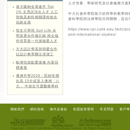
人才培養、學術研究及社會服務方面
港大吸納全港逾半 Top
1% 文憑試頂尖人才 人工
中大社會科學院致力於跨學科教學與
智能及創科相關課程收生
會科學院與法律學院共同開辦，旨在
冠絕全港
https://www.cpr.cuhk.edu.hk/tc/pr
恆生大學與 Sun Life 永
and-international-studies/
明簽署合作備忘錄 校企協
作培育新一代保險業人才
方大設計學系與明愛合作
以設計教育關注清潔工
歐倩怡加點愛進修 向新目
標進發
澳洲升學2026︱院校性價
比高 15分或直入澳洲「八
大」 中游生可選醫療專科
聯絡我們
網站指南
條件及條款
私隱政策聲明
常見問題
客戶專
Copyright ©2013 Job Market Publishing Limited. All Right Reserved.