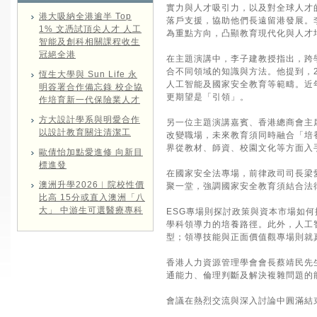
實力與人才吸引力，以及對全球人才
港大吸納全港逾半 Top
落戶支援，協助他們長遠留港發展。
1% 文憑試頂尖人才 人工
為重點方向，凸顯教育現代化與人才
智能及創科相關課程收生
冠絕全港
在主題演講中，李子建教授指出，跨
合不同領域的知識與方法。他提到，2
恆生大學與 Sun Life 永
人工智能及國家安全教育等範疇。近
明簽署合作備忘錄 校企協
更期望是「引領」。
作培育新一代保險業人才
方大設計學系與明愛合作
另一位主題演講嘉賓、香港總商會主
以設計教育關注清潔工
改變職場，未來教育須同時融合「培
界從教材、師資、校園文化等方面入
歐倩怡加點愛進修 向新目
標進發
在國家安全法專場，前律政司司長梁
澳洲升學2026︱院校性價
聚一堂，強調國家安全教育須結合法
比高 15分或直入澳洲「八
大」 中游生可選醫療專科
ESG專場則探討政策與資本市場如
學科領導力的培養路徑。此外，人工智
型；領導技能與正面價值觀專場則就
香港人力資源管理學會會長蔡靖民先
通能力、倫理判斷及解決複雜問題的
會議在熱烈交流與深入討論中圓滿結