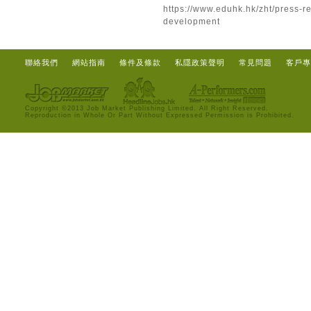
https://www.eduhk.hk/zht/press-r
development
聯絡我們
網站指南
條件及條款
私隱政策聲明
常見問題
客戶專
Copyright ©2013 Job Market Publishing Limited. All Right Reserved.
Reproduction in Whole Or Part Without Expressed Permission is Prohibited.