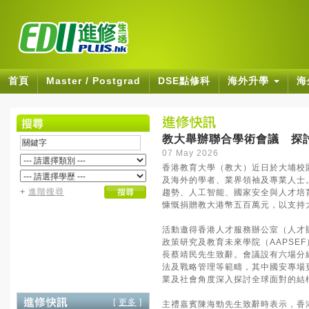
首頁
Master / Postgrad
DSE點修科
海外升學
海
教大舉辦聯合學術會議 探
07 May 2026
香港教育大學（教大）近日於大埔校
及海外的學者、業界領袖及專業人士
+
進階搜尋
趨勢、人工智能、國家安全與人才培
慷慨捐贈教大港幣五百萬元，以支持
活動邀得香港人才服務辦公室（人才
政策研究及教育未來學院（AAPSE
長蔡靖民先生致辭。會議設有六場分
法及戰略管理等範疇，其中國安專場
業及社會角度深入探討全球面對的結
[
更多
]
主禮嘉賓陳海勁先生致辭時表示，香港