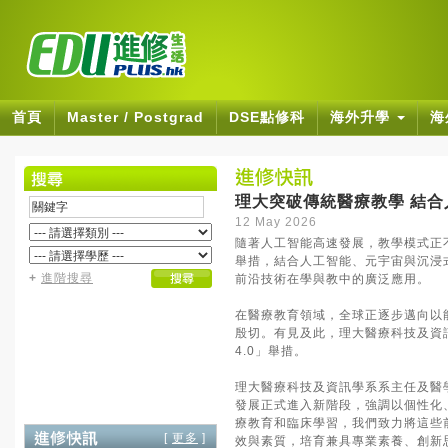
首頁
Master / Postgrad
DSE點修科
海外升學
海
理大突破傳統醫療教學 結合
12 May 2026
隨著人工智能高速發展，教學模式正
舉措，結合人工智能、元宇宙與沉浸
+
進階搜尋
前沿技術在學與教中的廣泛應用。
在醫療教育領域，全球正逐步邁向以
殷切。有見及此，理大醫療科技及資
4.0」舉措。
理大醫療科技及資訊學系系主任及醫
發展正式進入新階段，強調以個性化
療教育和臨床學習，我們致力將這些
[
更多
]
效與素質，培育兼具專業素養、創新