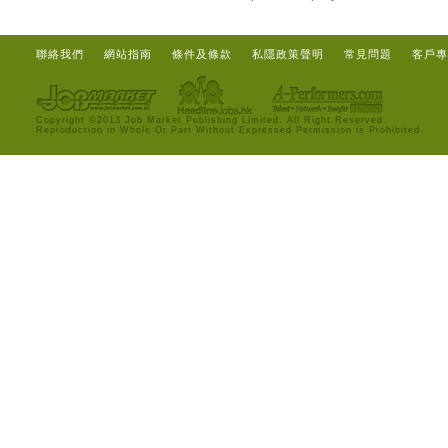
聯絡我們
網站指南
條件及條款
私隱政策聲明
常見問題
客戶專
Copyright ©2013 Job Market Publishing Limited. All Right Reserved.
Reproduction in Whole Or Part Without Expressed Permission is Prohibited.