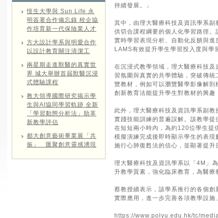
持續發展。」
恆生大學與 Sun Life 永
明簽署合作備忘錄 校企協
其中，由理大醫療科技及資訊學系副
作培育新一代保險業人才
供切合課程綱要的個人化學習路徑。
實時學習表現分析、自動化反饋與進
方大設計學系與明愛合作
LAMS有效提升學生學習投入度與學
以設計教育關注清潔工
兩星期走進獸醫的真實世
在沉浸式教學領域，理大醫療科技及
界 城大舉辦首屆獸醫沉浸
習氛圍與真實的共學體驗，突破傳統
式體驗課程
覽教材，例如可以瀏覽醫學影像解剖
創新教育法能提升學生對教材的興趣
教大領導國際研究揭示學
生與AI協同學習軌跡 全新
此外，理大醫療科技及資訊學系副教
「學習動態分析法」助革
實踐技能訓練的普遍誤解。該教學提
新教學評估
在短短兩小時內，為約120位學生
都大創意藝術畢業展「共
模擬演練完成後即時顯示學生的表現
振」 匯聚創意靈感湧現
施行心肺復甦法的信心，並顯著提升
理大醫療科技及資訊學系以「4M」
升教學質素，強化臨床教育，為醫療
蔡教授續表示，該學系推行的各個創
實際應用，進一步完善各項教學設施
https://www.polyu.edu.hk/tc/med