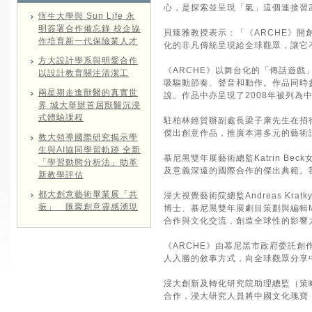
心，是探索並呈現「氣」這個連接習
恆生大學與 Sun Life 永
明簽署合作備忘錄 校企協
貝臻雅教授表示：「《ARCHE》
作培育新一代保險業人才
化的非凡傳統呈現給全球觀眾，讓它
方大設計學系與明愛合作
《ARCHE》以舞台化的「傳話遊
以設計教育關注清潔工
吸驅動節奏、聲音和動作。作品同時參
兩星期走進獸醫的真實世
說。作品中亦呈現了2008年被列
界 城大舉辦首屆獸醫沉浸
式體驗課程
駐柏林經貿辦副處長梁子康先生在招
傑出創意作品，推廣本港多元的藝術
教大領導國際研究揭示學
生與AI協同學習軌跡 全新
慕尼黑雙年展藝術總監Katrin 
「學習動態分析法」助革
及意義深遠的國際合作的傑出典範。
新教學評估
都大創意藝術畢業展「共
浸大視覺藝術院總監Andreas Kr
振」 匯聚創意靈感湧現
博士、慕尼黑雙年展劇目策劃與編輯Ma
合作與文化交流，創造全球性的影響
《ARCHE》由慕尼黑市政府委託
人入勝的敘事方式，向全球觀眾分享
浸大創新及轉化研究院助理總監（策
合作，浸大研究人員將中國文化瑰寶