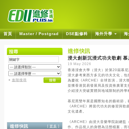
首頁
Master / Postgrad
DSE點修科
海外升學
海
浸大創新沉浸式功夫歌劇 慕
19 May 2026
香港浸會大學（浸大）於第20屆慕尼
浸大參考東西方多元的功夫文化，包
+
進階搜尋
為慶祝《ARCHE》全球首演，浸
並獲香港貿易發展局及投資推廣署支
介紹浸大突破實體與地域限制的跨學
慕尼黑雙年展是國際知名的藝術節，
《ARCHE》將當代功夫的修習與
文化遺產。
《ARCHE》由浸大音樂學院副總監（國
[
更多
]
作。作品視人的身體為活態檔案，而