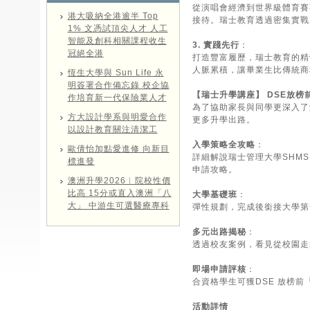
從演唱會經濟到世界級體育賽
港大吸納全港逾半 Top
接待。瑞士教育透過密集實戰
1% 文憑試頂尖人才 人工
智能及創科相關課程收生
3. 實踐先行
：
冠絕全港
打造豐富履歷，瑞士教育的精
人脈累積，讓畢業生比傳統商
恆生大學與 Sun Life 永
明簽署合作備忘錄 校企協
【瑞士升學講座】 DSE放榜
作培育新一代保險業人才
為了協助家長與同學更深入了解瑞
方大設計學系與明愛合作
更多升學出路。
以設計教育關注清潔工
入學策略全攻略
：
歐倩怡加點愛進修 向新目
詳細解說瑞士管理大學SHMS, HIM
標進發
申請攻略。
澳洲升學2026︱院校性價
比高 15分或直入澳洲「八
大學基礎班
：
大」 中游生可選醫療專科
彈性規劃，完成後銜接大學第
多元出路揭秘
：
透過校友案例，看見從校園走
即場申請評核
：
合資格學生可獲DSE 放榜
活動詳情