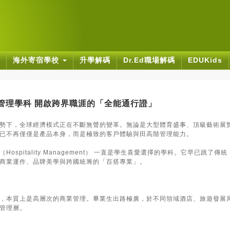
海外寄宿學校
升學解碼
Dr.Ed職場解碼
EDUKids
大學管理學科 開啟跨界職涯的「全能通行證」
勢下，全球經濟模式正在不斷無聲的變革。無論是大型體育盛事、頂級藝術展
已不再僅僅是產品本身，而是極致的客戶體驗與田高階管理能力。
ospitality Management） 一直是學生喜愛選擇的學科。它早已跳了傳
商業運作、品牌美學與跨國統籌的「百搭專業」。
：
，本質上是高層次的商業管理。畢業生出路極廣，於不同領域酒店、旅遊發展
管理層。