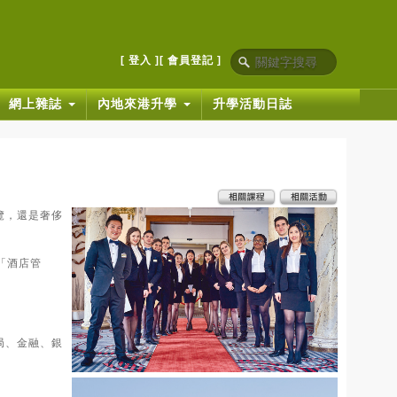
[ 登入 ]
[ 會員登記 ]
網上雜誌
內地來港升學
升學活動日誌
覽，還是奢侈
統「酒店管
局、金融、銀