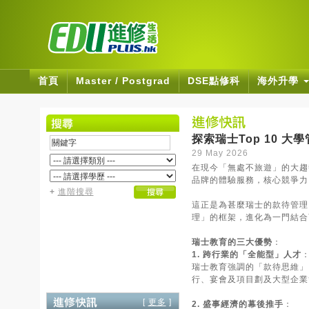
首頁
Master / Postgrad
DSE點修科
海外升學
探索瑞士Top 10 
29 May 2026
在現今「無處不旅遊」的大趨
品牌的體驗服務，核心競爭力
+
進階搜尋
這正是為甚麼瑞士的款待管理（H
理」的框架，進化為一門結合
瑞士教育的三大優勢
：
1. 跨行業的「全能型」人才
瑞士教育強調的「款待思維」
行、宴會及項目劃及大型企業
[
更多
]
2. 盛事經濟的幕後推手
：