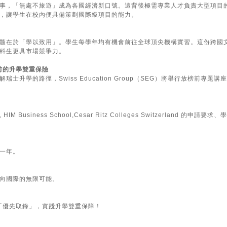
事，「無處不旅遊」成為各國經濟新口號。這背後極需專業人才負責大型項目的
，讓學生在校內便具備策劃國際級項目的能力。
髓在於「學以致用」。學生每學年均有機會前往全球頂尖機構實習。這份跨國
科生更具市場競爭力。
前的升學雙重保險
士升學的路徑，Swiss Education Group（SEG）將舉行放榜前專題講
 Business School,Cesar Ritz Colleges Switzerland 的申請要
一年。
向國際的無限可能。
前「優先取錄」，實踐升學雙重保障！