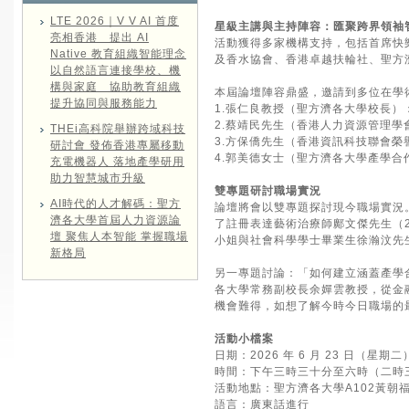
LTE 2026｜V V AI 首度
星級主講與主持陣容：匯聚跨界領袖
亮相香港 提出 AI
活動獲得多家機構支持，包括首席快
Native 教育組織智能理念
及香水協會、香港卓越扶輪社、聖方
以自然語言連接學校、機
構與家庭 協助教育組織
本屆論壇陣容鼎盛，邀請到多位在學
提升協同與服務能力
1.張仁良教授（聖方濟各大學校長）
2.蔡靖民先生（香港人力資源管理
THEi高科院舉辦跨域科技
3.方保僑先生（香港資訊科技聯會
研討會 發佈香港專屬移動
4.郭美德女士（聖方濟各大學產學
充電機器人 落地產學研用
助力智慧城市升級
雙專題研討職場實況
AI時代的人才解碼：聖方
論壇將會以雙專題探討現今職場實況
濟各大學首屆人力資源論
了註冊表達藝術治療師鄺文傑先生（2
壇 聚焦人本智能 掌握職場
小姐與社會科學學士畢業生徐瀚汶先
新格局
另一專題討論：「如何建立涵蓋產學
各大學常務副校長余嬋雲教授，從金
機會難得，如想了解今時今日職場的
活動小檔案
日期：2026 年 6 月 23 日（星期二
時間：下午三時三十分至六時（二時
活動地點：聖方濟各大學A102黃
語言：廣東話進行