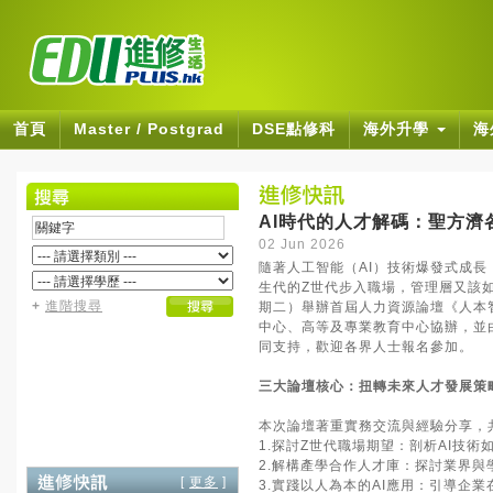
首頁
Master / Postgrad
DSE點修科
海外升學
海
AI時代的人才解碼：聖方濟
02 Jun 2026
隨著人工智能（AI）技術爆發式成長
生代的Z世代步入職場，管理層又該如
+
進階搜尋
期二）舉辦首屆人力資源論壇《人本
中心、高等及專業教育中心協辦，並
同支持，歡迎各界人士報名參加。
三大論壇核心：扭轉未來人才發展策
本次論壇著重實務交流與經驗分享，
1.探討Z世代職場期望：剖析AI技
2.解構產學合作人才庫：探討業界
[
更多
]
3.實踐以人為本的AI應用：引導企