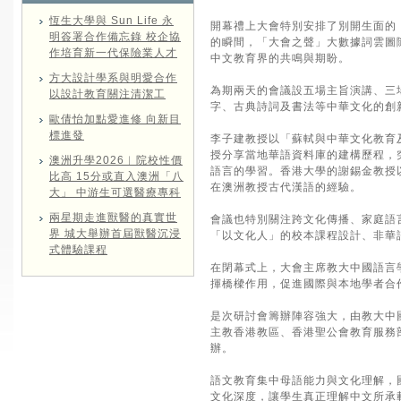
恆生大學與 Sun Life 永
開幕禮上大會特別安排了別開生面的
明簽署合作備忘錄 校企協
的瞬間，「大會之聲」大數據詞雲圖
作培育新一代保險業人才
中文教育界的共鳴與期盼。
方大設計學系與明愛合作
為期兩天的會議設五場主旨演講、三
以設計教育關注清潔工
字、古典詩詞及書法等中華文化的創
歐倩怡加點愛進修 向新目
標進發
李子建教授以「蘇軾與中華文化教育及
授分享當地華語資料庫的建構歷程，
澳洲升學2026︱院校性價
語言的學習。香港大學的謝錫金教授以香
比高 15分或直入澳洲「八
在澳洲教授古代漢語的經驗。
大」 中游生可選醫療專科
兩星期走進獸醫的真實世
會議也特別關注跨文化傳播、家庭語
界 城大舉辦首屆獸醫沉浸
「以文化人」的校本課程設計、非華
式體驗課程
在閉幕式上，大會主席教大中國語言
揮橋樑作用，促進國際與本地學者合
是次研討會籌辦陣容強大，由教大中
主教香港教區、香港聖公會教育服務
辦。
語文教育集中母語能力與文化理解，
文化深度，讓學生真正理解中文所承