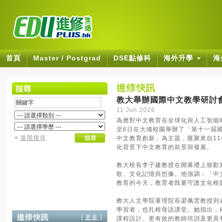
首頁
Master / Postgrad
DSE點修科
海外升學
海
教大舉辦國際中文教學研討
11 Jun 2026
為應對中文教育在全球化與人工智能
至6日在大埔校園舉辦了「第十一屆
+
進階搜尋
中文教育創新」為主題，匯聚來自1
化背景下中文教育的前景與發展。
教大校長李子建教授在開幕禮上致歡
歌、文化記憶與想像。他強調：「中
教育的今天，教育者既要守護文化根
教大人文學院署理院長梁佩雲教授則
學習者，也扎根母語課堂。她指出，
[
更多
]
課程設計、更有效的教師培訓及更具