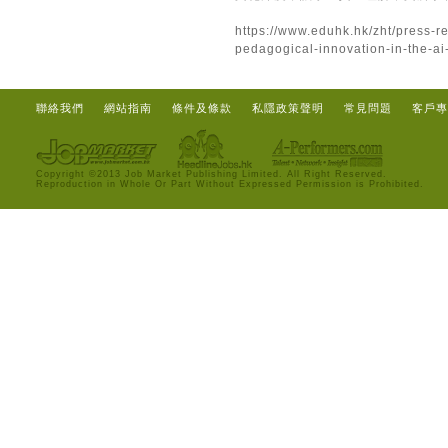
https://www.eduhk.hk/zht/press-r
pedagogical-innovation-in-the-ai
聯絡我們
網站指南
條件及條款
私隱政策聲明
常見問題
客戶專
Copyright ©2013 Job Market Publishing Limited. All Right Reserved.
Reproduction in Whole Or Part Without Expressed Permission is Prohibited.