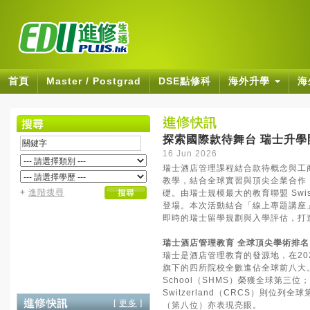
首頁
Master / Postgrad
DSE點修科
海外升學
海
探索國際款待舞台 瑞士升學
16 Jun 2026
瑞士酒店管理課程結合款待概念與工
教學，結合全球實習與頂尖企業合作
+
進階搜尋
礎。由瑞士規模最大的教育聯盟 Swis
登場。本次活動結合「線上專題講座
即時的瑞士留學規劃與入學評估，打
瑞士酒店管理教育 全球頂尖學術排名
瑞士是酒店管理教育的發源地，在2025年QS
旗下的四所院校全數進佔全球前八大。其中
School（SHMS）榮獲全球第三位；而
Switzerland（CRCS）則位
[
更多
]
（第八位）亦表現亮眼。