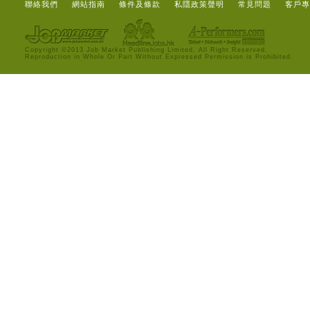
聯絡我們
網站指南
條件及條款
私隱政策聲明
常見問題
客戶專
Copyright ©2013 Job Market Publishing Limited. All Right Reserved.
Reproduction in Whole Or Part Without Expressed Permission is Prohibited.