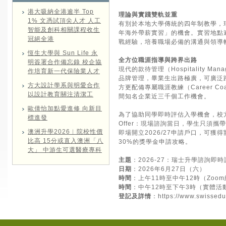
港大吸納全港逾半 Top
理論與實踐雙軌並重
1% 文憑試頂尖人才 人工
有別於本地大學傳統的四年制教學，
智能及創科相關課程收生
年海外帶薪實習」的機會。實習地點
冠絕全港
戰經驗，培養職場必備的溝通與領導
恆生大學與 Sun Life 永
全方位職涯指導與跨界出路
明簽署合作備忘錄 校企協
現代的款待管理（Hospitality
作培育新一代保險業人才
品牌管理，畢業生出路極廣，可廣泛
方大設計學系與明愛合作
方更配備專屬職涯教練（Career 
以設計教育關注清潔工
間知名企業近三千個工作機會。
歐倩怡加點愛進修 向新目
為了協助同學即時評估入學機會，校
標進發
Offer：現場諮詢當日，學生只須
澳洲升學2026︱院校性價
即場開立2026/27申請戶口，可獲
比高 15分或直入澳洲「八
30%的獎學金申請攻略。
大」 中游生可選醫療專科
主題
：2026-27：瑞士升學諮詢即
日期
：2026年6月27日（六）
時間
：上午11時至中午12時（Zoo
時間
：中午12時至下午3時（實體活
登記及詳情
：
https://www.swissedu