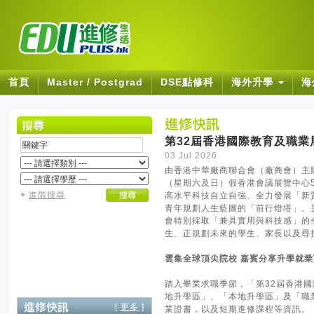
首頁
Master / Postgrad
DSE點修科
海外升學
海
第32屆香港國際教育及職業
03 Jul 2026
由香港中華廠商聯合會（廠商會）主辦
（星期六及日）假香港會議展覽中心
+
進階搜尋
高水平科技自立自強、全力發展「新
青年規劃人生藍圖的「前行燈塔」。
會特別採取「兼具實用與科技感」的全
生、正規劃未來的學生、家長以及尋
雲集全球頂尖院校 嘉賓分享升學就
踏入畢業求職季節，「第32屆香港國
地升學區」、「本地升學區」及「職
[
更多
]
業證書，以及短期進修課程等資訊。