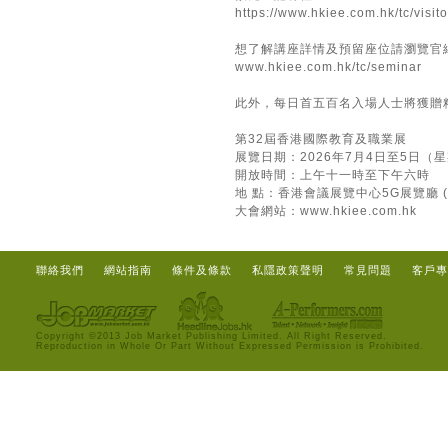
https://www.hkiee.com.hk/tc/visito
想了解講座詳情及預留座位請瀏覽官
www.hkiee.com.hk/tc/seminar
此外，每日首五百名入場人士將獲贈
第32屆香港國際教育及職業展
展覽日期：2026年7月4日至5日（
開放時間：上午十一時至下午六時
地 點：香港會議展覽中心5G展覽廳 
大會網站：
www.hkiee.com.hk
聯絡我們
網站指南
條件及條款
私隱政策聲明
常見問題
客戶專
Copyright ©2013 Job Market Publishing Limited. All Right Reserved.
Reproduction in Whole Or Part Without Expressed Permission is Prohibited.