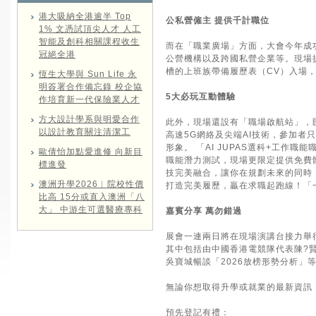
港大吸納全港逾半 Top
公私營僱主 提供千計職位
1% 文憑試頂尖人才 人工
智能及創科相關課程收生
而在「職業廣場」方面，大會今年成
冠絕全港
公營機構以及跨國私營企業等。現場
槽的上班族帶備履歷表（CV）入場
恆生大學與 Sun Life 永
明簽署合作備忘錄 校企協
5大必玩互動體驗
作培育新一代保險業人才
方大設計學系與明愛合作
此外，現場還設有「職場啟航站」，匯
以設計教育關注清潔工
高速5G網絡及尖端AI技術，參加
形象。 「AI JUPAS選科+工作
歐倩怡加點愛進修 向新目
職能潛力測試，現場更限定提供免費體驗
標進發
技完美融合，讓你在規劃未來的同時
澳洲升學2026︱院校性價
打造完美履歷，贏在求職起跑線！「
比高 15分或直入澳洲「八
大」 中游生可選醫療專科
嘉賓分享 萬勿錯過
展會一連兩日將在現場演講台接力舉
其中包括由中國香港電競隊代表陳?
吳寶城暢談「2026放榜形勢分析」
無論你想取得升學或就業的最新資訊
預先登記有禮：